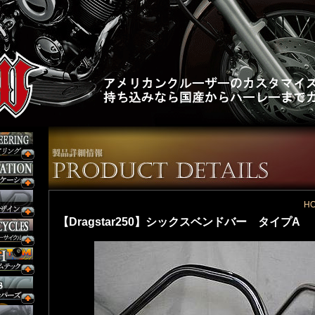
H
【Dragstar250】シックスベンドバー タイプA