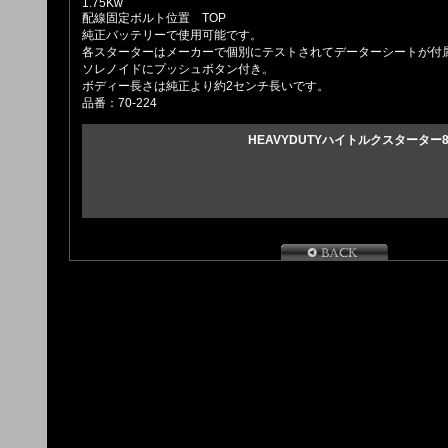
1.75Kw
配線固定ボルト位置 TOP
純正バッテリーで使用可能です。
各スターターはメーカーで個別にテストされてデーターシートが付
ソレノイドにプッシュボタン付き。
ボディー長さは純正より約2センチ長いです。
品番：70-224
HEAVYDUTYハイトルクスターター89