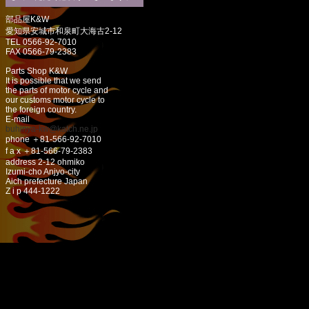
部品屋K&W
愛知県安城市和泉町大海古2-12
TEL 0566-92-7010
FAX 0566-79-2383
Parts Shop K&W
It is possible that we send
the parts of motor cycle and
our customs motor cycle to
the foreign country.
E-mail
buhinya-kw@katch.ne.jp
phone ＋81-566-92-7010
f a x ＋81-566-79-2383
address 2-12 ohmiko
Izumi-cho Anjyo-city
Aich prefecture Japan
Z i p 444-1222