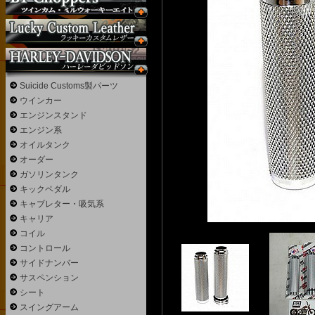
Suicide Customs製パーツ
ウインカー
エンジンスタンド
エンジン系
オイルタンク
オーダー
ガソリンタンク
キックペダル
キャブレター・吸気系
キャリア
コイル
コントロール
サイドナンバー
サスペンション
シート
スイングアーム