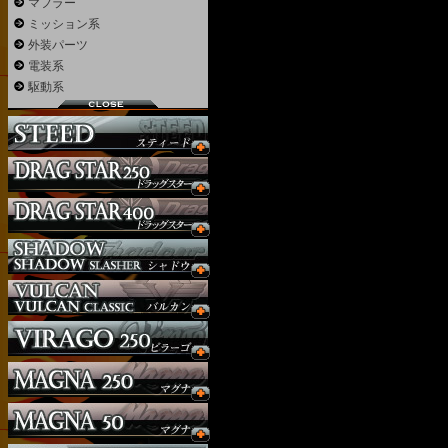
マフラー
ミッション系
外装パーツ
電装系
駆動系