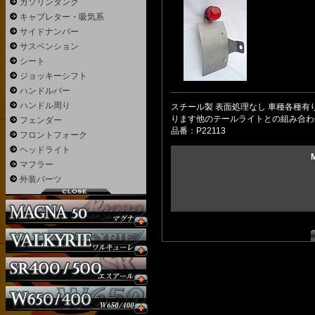
ガソリンタンク
キャブレター・吸気系
サイドナンバー
サスペンション
シート
ジョッキーシフト
ハンドルバー
ハンドル周り
スチール製 表面処理なし 車種各種有
ります他のテールライトとの組み合わ
フェンダー
品番：P22113
フロントフォーク
ヘッドライト
マフラー
外装パーツ