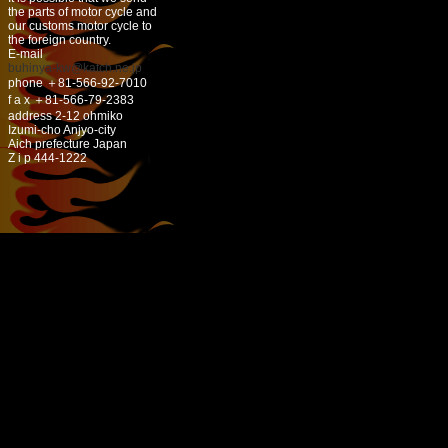
the parts of motor cycle and
our customs motor cycle to
the foreign country.
E-mail
buhinya-kw@katch.ne.jp
phone ＋81-566-92-7010
f a x ＋81-566-79-2383
address 2-12 ohmiko
Izumi-cho Anjyo-city
Aich prefecture Japan
Z i p 444-1222