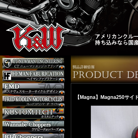
【Magna】Magna250