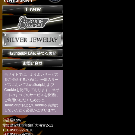
当サイトでは、よりよいサービス
をご提供するために、一部のサー
ビスにおいてJavaScriptおよび
Cookieを使用しております。当サ
イトのすべてのサービスを快適に
ご利用いただくためには、
JavaScriptおよびCookieを有効に
していただく必要がございます。
部品屋K&W
愛知県安城市和泉町大海古2-12
TEL 0566-92-7010
FAX 0566-79-2383