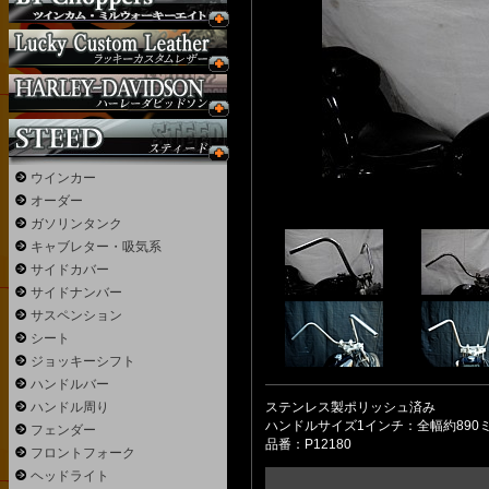
ウインカー
オーダー
ガソリンタンク
キャブレター・吸気系
サイドカバー
サイドナンバー
サスペンション
シート
ジョッキーシフト
ハンドルバー
ハンドル周り
ステンレス製ポリッシュ済み
ハンドルサイズ1インチ：全幅約890ミ
フェンダー
品番：P12180
フロントフォーク
ヘッドライト