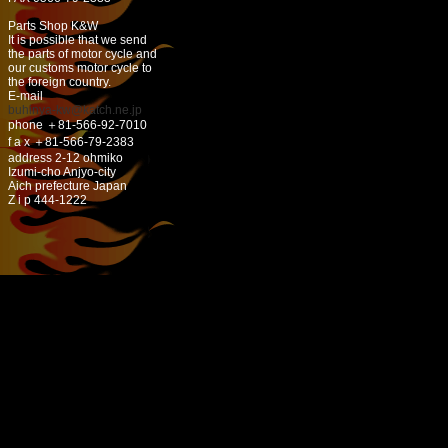
Parts Shop K&W
It is possible that we send
the parts of motor cycle and
our customs motor cycle to
the foreign country.
E-mail
buhinya-kw@katch.ne.jp
phone ＋81-566-92-7010
f a x ＋81-566-79-2383
address 2-12 ohmiko
Izumi-cho Anjyo-city
Aich prefecture Japan
Z i p 444-1222