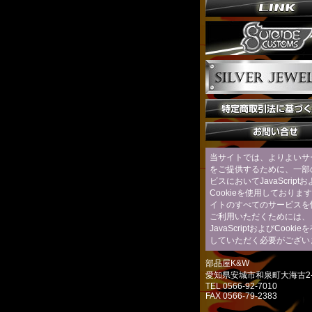
当サイトでは、よりよいサ
をご提供するために、一部
ビスにおいてJavaScript
Cookieを使用しておりま
イトのすべてのサービスを
ご利用いただくためには、
JavaScriptおよびCooki
していただく必要がござい
部品屋K&W
愛知県安城市和泉町大海古2-
TEL 0566-92-7010
FAX 0566-79-2383