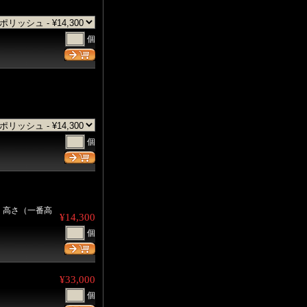
個
個
、高さ（一番高
¥14,300
個
¥33,000
個