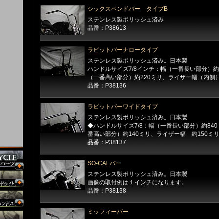
シックスベンドバー タイプB
ステンレス製ポリッシュ済み
品番：P38613
ラビットバーナロータイプ
ステンレス製ポリッシュ済み。日本製
ハンドルサイズ7/8インチ：幅（一番長い部分）約
（一番高い部分）約220ミリ、ライザー幅（内側）
品番：P38136
ラビットバーワイドタイプ
ステンレス製ポリッシュ済み。日本製
◆ハンドルサイズ7/8：幅（一番長い部分）約84
番高い部分）約140ミリ、ライザー幅 約150ミ
品番：P38137
SO-CALバー
ステンレス製ポリッシュ済み。日本製
画像の取付例は１インチになります。
品番：P38138
ミッフィーバー