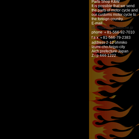
Parts Shop K&W
It is possible that we send
the parts of motor cycle and
our customs motor cycle to
the foreign country.
E-mail
buhinya-kw@katch.ne.jp
phone ＋81-566-92-7010
f a x ＋81-566-79-2383
address 2-12 ohmiko
Izumi-cho Anjyo-city
Aich prefecture Japan
Z i p 444-1222