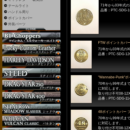
71年から03年式
テールライト
品番：PTC-SDG-1
ハンドル周り
ポイントカバー
外装パーツ
FTW ポイントカバ
71年から03年式の
品番：PTC-SDG-12
"Wannabe-Pun
70年から99年式ま
に対応します。
取り付け不可08-12X
品番：PTC-SDG-11
48ポイントカバー 
70年から99年式ま
に対応します。
取り付け不可08-12X