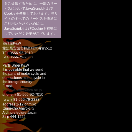
をご提供するために、一部のサー
ビスにおいてJavaScriptおよび
Cookieを使用しております。当サ
イトのすべてのサービスを快適に
ご利用いただくためには、
JavaScriptおよびCookieを有効に
していただく必要がございます。
部品屋K&W
愛知県安城市和泉町大海古2-12
TEL 0566-92-7010
FAX 0566-79-2383
Parts Shop K&W
It is possible that we send
the parts of motor cycle and
our customs motor cycle to
the foreign country.
E-mail
buhinya-kw@katch.ne.jp
phone ＋81-566-92-7010
f a x ＋81-566-79-2383
address 2-12 ohmiko
Izumi-cho Anjyo-city
Aich prefecture Japan
Z i p 444-1222