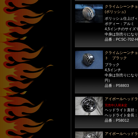
クライムシーンチョ
(ポリッシュ)
ポリッシュ仕上げ＜
ボディー：アルミ
4,5インチのサイズ
中身は別売りになり
品番：PCSC-702-
クライムシーンチョ
ト ブラック
ブラック
4,5インチ
中身は別売りになりま
円）
品番：P58803
アイボールヘッドラ
完売中/入荷未定
ヘッドライト直径：
ヘッドライト全長：
品番：P58012
アイボールヘッドラ