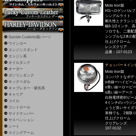
Moto Iron製
H3ハロゲンバルブ
シングルライト
耐久性とクラシッ
幅6-1/2インチ、高
ソロでも、二重配
シンプルな2本の
Suicide Customs製パーツ
仕上げクローム
ウインカー
レンズクリア
エンジンスタンド
品番：107-0123
エンジン系
オイルタンク
チョッパー４イン
オーダー
Moto Iron製
ガソリンタンク
コンパクトなボデ
キックペダル
o赤線ーハイビー
o青い線ーロービ
キャブレター・吸気系
o黒い線ーアース
キャリア
白熱電球密封ビー
コイル
4インチのハウジ
コントロール
ょうど良いサイズ
単独でも、2個取
サイドナンバー
仕上げクローム
サスペンション
クリアレンズ
シート
107-0132
スイングアーム