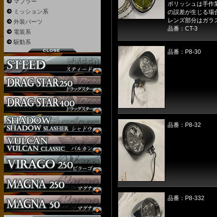
マフラー
ポリッシュは手作
ミッション系
の誤差が生じる場
レンズ部分はガラ
外装パーツ
品番：CT-3
電装系
駆動系
品番：P8-30
品番：P8-32
品番：P8-332