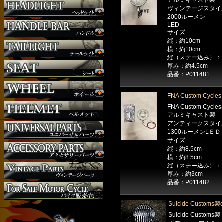
アルミキャスト製
サスペンション
ヴィンテージスタイ
2000ルーメン
シート
LED
ジョッキーシフト
サイズ
ハンドルバー
縦：約10cm
ハンドル周り
横：約10cm
縦（ステー込み）：1
ヘッドライト
厚み：約4.5cm
マフラー
品番：P011481
外装パーツ
FNA Custom Cycl
FNA Custom Cycle
アルミキャスト製
アンティークスタイ
1300ルーメンLＥＤ
サイズ
縦：約8.5cm
横：約8.5cm
縦（ステー込み）：10
厚み：約3cm
品番：P011482
Suicide Custom
Suicide Customs製