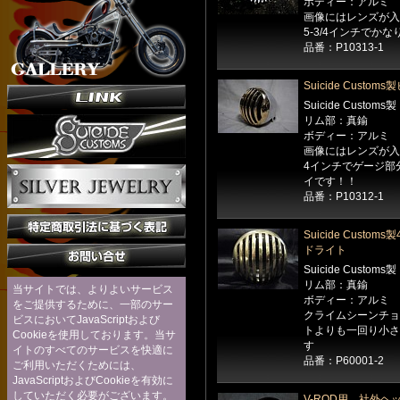
ボディー：アルミ
画像にはレンズが入
5-3/4インチでか
品番：P10313-1
Suicide Cus
Suicide Customs製
リム部：真鍮
ボディー：アルミ
画像にはレンズが入
4インチでゲージ部
イです！！
品番：P10312-1
Suicide Cust
ドライト
Suicide Customs製
リム部：真鍮
当サイトでは、よりよいサービス
ボディー：アルミ
をご提供するために、一部のサー
クライムシーンチョ
ビスにおいてJavaScriptおよび
トよりも一回り小さ
Cookieを使用しております。当サ
す
イトのすべてのサービスを快適に
品番：P60001-2
ご利用いただくためには、
JavaScriptおよびCookieを有効に
していただく必要がございます。
V-ROD用 社外ヘ