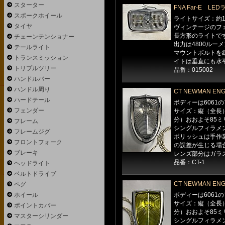
スターター
FNA Far-E L
スポークホイール
ライトサイズ：約16
タイヤ
ヴィンテージのフェ
長方形のライトで
チェーンテンショナー
出力は4800ルー
テールライト
マウントボルトを
トランスミッション
イトは垂直にも水
トリプルツリー
品番：015002
ハンドルバー
ハンドル周り
CT NEWMAN E
ハードテール
ボディーは6061の
フェンダー
サイズ：縦（全長
分）おおよそ85ミ
フレーム
シングルフィラメント
フレームジグ
ポリッシュは手作
フロントフォーク
の誤差が生じる場
ブレーキ
レンズ部分はガラ
品番：CT-1
ヘッドライト
ベルトドライブ
CT NEWMAN E
ペグ
ホイール
ボディーは6061の
サイズ：縦（全長
ポイントカバー
分）おおよそ85ミ
マスターシリンダー
シングルフィラメント