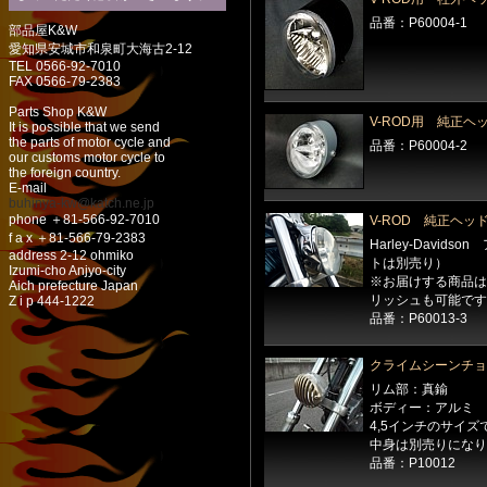
品番：P60004-1
部品屋K&W
愛知県安城市和泉町大海古2-12
TEL 0566-92-7010
FAX 0566-79-2383
Parts Shop K&W
V-ROD用 純正ヘ
It is possible that we send
the parts of motor cycle and
品番：P60004-2
our customs motor cycle to
the foreign country.
E-mail
buhinya-kw@katch.ne.jp
phone ＋81-566-92-7010
V-ROD 純正ヘ
f a x ＋81-566-79-2383
Harley-Davi
address 2-12 ohmiko
トは別売り）
Izumi-cho Anjyo-city
※お届けする商品は
Aich prefecture Japan
リッシュも可能です
Z i p 444-1222
品番：P60013-3
クライムシーンチョ
リム部：真鍮
ボディー：アルミ
4,5インチのサイズ
中身は別売りになり
品番：P10012