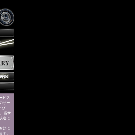
ービス
のサー
および
す。当サ
快適に
eを有効に
ます。