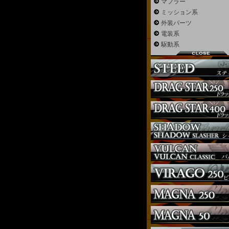
マフラー
ミッション系
外装パーツ
電装系
駆動系