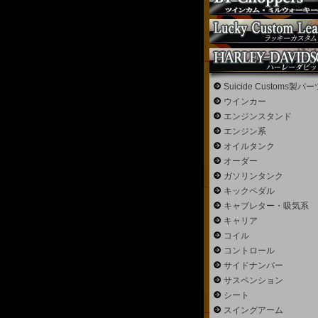
Suicide Customs製パー
ウインカー
エンジンスタンド
エンジン系
オイルタンク
オーダー
ガソリンタンク
キックペダル
キャブレター・吸気系
キャリア
コイル
コントロール
サイドナンバー
サスペンション
シート
スイングアーム