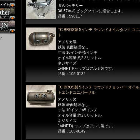
６Vバッテリー
36-57年式 ビッグツインに適合します。
品番：590117
TC BROS製 5インチ ラウンドオイルタンク 
ト
ツ
アメリカ製
鉄製 表面処理なし
寸法 10インチ×5インチ
オイル容量 約2.8リットル
ネジサイズ
1/4NPTキャップはアルミ製です。
品番：105-0132
TC BROS製 5インチ ラウンドチョッパー オイ
トエンドユニバーサル
アメリカ製
鉄製 表面処理なし
寸法 10インチ×5インチ
オイル容量 約2.8リットル
ネジサイズ
1/4NPTキャップはアルミ製です。
品番：105-0149