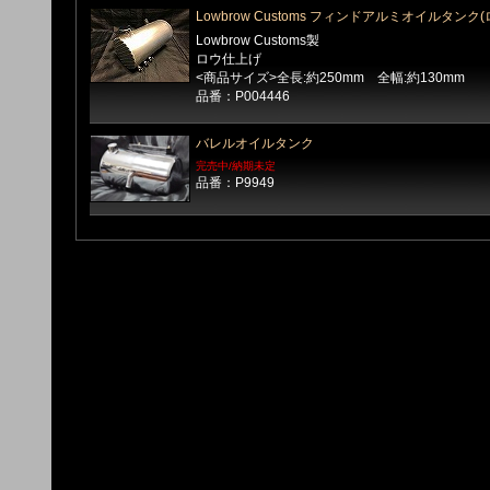
Lowbrow Customs フィンドアルミオイルタンク(
Lowbrow Customs製
ロウ仕上げ
<商品サイズ>全長:約250mm 全幅:約130mm
品番：P004446
バレルオイルタンク
完売中/納期未定
品番：P9949