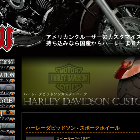
ハーレーダビッドソン - スポークホイール
スペーサー2ケ1SET