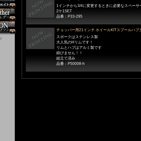
1インチから3/4に変更するときに必要なスペーサ
2ケ1SET
品番：P33-295
チョッパー用21インチ ホイールKITスプールハブ
スポークはステンレス製
ツ
大人気のHリムです！
リムとハブはアルミ製です
錆びません！！
組立て済み
品番：P50008-h