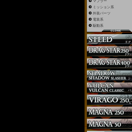
マフラー
ミッション系
外装パーツ
電装系
駆動系