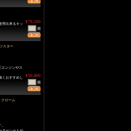
¥79,200
使用出来るキッ
個
ーツスター
正エンジンやス
¥50,400
強くおすすめし
個
w クローム
す。
ーターシートが