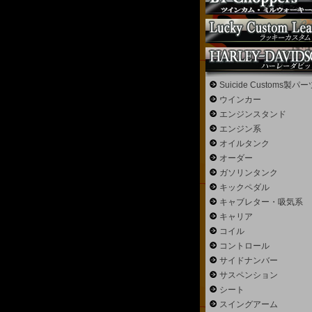
Suicide Customs製パー
ウインカー
エンジンスタンド
エンジン系
オイルタンク
オーダー
ガソリンタンク
キックペダル
キャブレター・吸気系
キャリア
コイル
コントロール
サイドナンバー
サスペンション
シート
スイングアーム