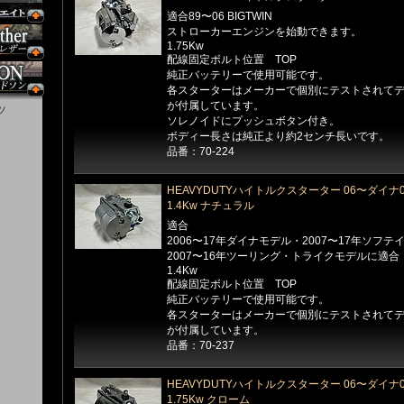
適合89〜06 BIGTWIN
ストローカーエンジンを始動できます。
1.75Kw
配線固定ボルト位置 TOP
純正バッテリーで使用可能です。
各スターターはメーカーで個別にテストされて
が付属しています。
ツ
ソレノイドにプッシュボタン付き。
ボディー長さは純正より約2センチ長いです。
品番：70-224
HEAVYDUTYハイトルクスターター 06〜ダイ
1.4Kw ナチュラル
適合
2006〜17年ダイナモデル・2007〜17年ソフ
2007〜16年ツーリング・トライクモデルに適合
1.4Kw
配線固定ボルト位置 TOP
純正バッテリーで使用可能です。
各スターターはメーカーで個別にテストされて
が付属しています。
品番：70-237
HEAVYDUTYハイトルクスターター 06〜ダイ
1.75Kw クローム