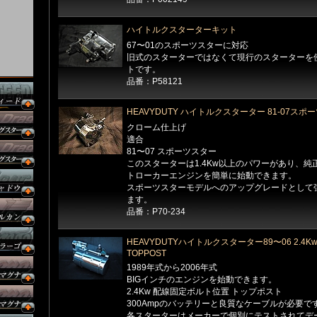
ハイトルクスターターキット
67〜01のスポーツスターに対応
旧式のスターターではなくて現行のスターターを
トです。
品番：P58121
HEAVYDUTY ハイトルクスターター 81-07スポ
クローム仕上げ
適合
81〜07 スポーツスター
このスターターは1.4Kw以上のパワーがあり、純
トローカーエンジンを簡単に始動できます。
スポーツスターモデルへのアップグレードとして
ます。
品番：P70-234
HEAVYDUTYハイトルクスターター89〜06 2.4K
TOPPOST
1989年式から2006年式
BIGインチのエンジンを始動できます。
2.4Kw 配線固定ボルト位置 トップポスト
300Ampのバッテリーと良質なケーブルが必要で
各スターターはメーカーで個別にテストされてデ