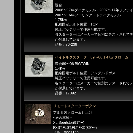
適合
2006〜17年ダイナモデル・2007〜17年ソフ
2007〜16年ツーリング・トライクモデル
1.75Kw
配線固定ボルト位置 TOP
純正バッテリーで使用可能です。
各スターターはメーカーで個別にテストされて
が付属しています。
品番：70-239
ハイトルクスターター89〜06 1.4Kw クローム
適合89〜06 BIGTWIN
1.4Kw
配線固定ボルト位置 アングルドポスト
純正バッテリーで使用可能です。
各スターターはメーカーで個別にテストされて
が付属しています。
品番：17092
リモートスターターボタン
アルミ製クローム仕上げ
<適合車種>
XL Sportster(91"〜)
FXST,FLST,FLT,FXD(89"〜)
品番：P002149