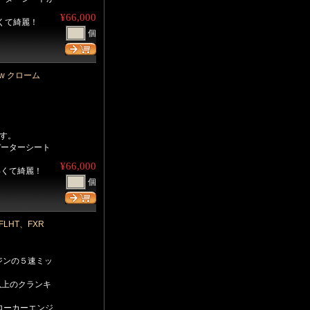
¥66,000
くて綺麗！
個
Kw クローム
です。
データーシート
¥66,000
早くて綺麗！
個
FLHT、FXR
ンジンの５速ミッ
以上のクランキ
ローカーエンジ