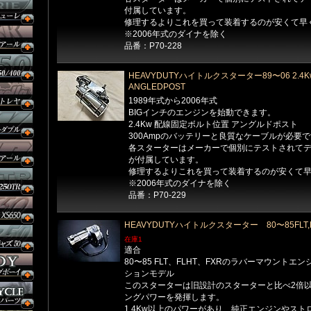
付属しています。
修理するよりこれを買って装着するのが安くて早
※2006年式のダイナを除く
品番：P70-228
HEAVYDUTYハイトルクスターター89〜06 2.4
ANGLEDPOST
1989年式から2006年式
BIGインチのエンジンを始動できます。
2.4Kw 配線固定ボルト位置 アングルドポスト
300Ampのバッテリーと良質なケーブルが必要
各スターターはメーカーで個別にテストされて
が付属しています。
修理するよりこれを買って装着するのが安くて
※2006年式のダイナを除く
品番：P70-229
HEAVYDUTYハイトルクスターター 80〜85FLT,
在庫1
適合
80〜85 FLT、FLHT、FXRのラバーマウントエ
ションモデル
このスターターは旧設計のスターターと比べ2倍
ングパワーを発揮します。
1.4Kw以上のパワーがあり、純正エンジンやスト