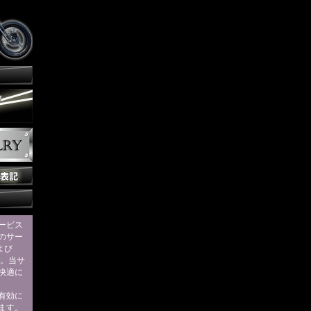
ービス
のサー
および
す。当サ
快適に
eを有効に
ます。