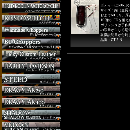
ボディーは6061の
サイズ：縦（全長
およそ60ミリ、厚
10個のLEDを備
ポリッシュは手作
の誤差が生じる場
取扱説明書が付属
品番：CT-2-N