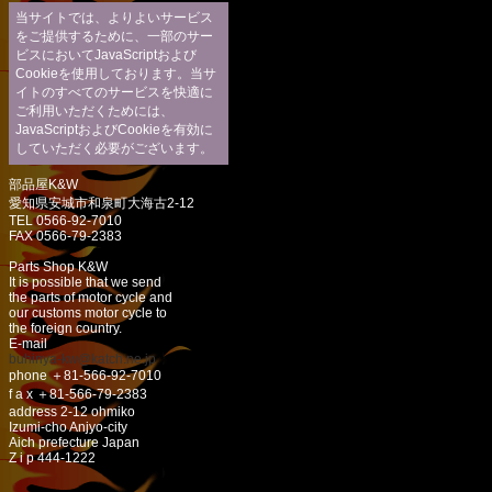
当サイトでは、よりよいサービス
をご提供するために、一部のサー
ビスにおいてJavaScriptおよび
Cookieを使用しております。当サ
イトのすべてのサービスを快適に
ご利用いただくためには、
JavaScriptおよびCookieを有効に
していただく必要がございます。
部品屋K&W
愛知県安城市和泉町大海古2-12
TEL 0566-92-7010
FAX 0566-79-2383
Parts Shop K&W
It is possible that we send
the parts of motor cycle and
our customs motor cycle to
the foreign country.
E-mail
buhinya-kw@katch.ne.jp
phone ＋81-566-92-7010
f a x ＋81-566-79-2383
address 2-12 ohmiko
Izumi-cho Anjyo-city
Aich prefecture Japan
Z i p 444-1222