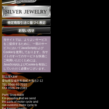
当サイトでは、よりよいサービス
をご提供するために、一部のサー
ビスにおいてJavaScriptおよび
Cookieを使用しております。当サ
イトのすべてのサービスを快適に
ご利用いただくためには、
JavaScriptおよびCookieを有効に
していただく必要がございます。
部品屋K&W
愛知県安城市和泉町大海古2-12
TEL 0566-92-7010
FAX 0566-79-2383
Parts Shop K&W
It is possible that we send
the parts of motor cycle and
our customs motor cycle to
the foreign country.