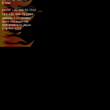
E-mail
buhinya-kw@katch.ne.jp
phone ＋81-566-92-7010
f a x ＋81-566-79-2383
address 2-12 ohmiko
Izumi-cho Anjyo-city
Aich prefecture Japan
Z i p 444-1222