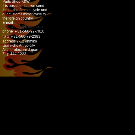
Parts Shop K&W
It is possible that we send
the parts of motor cycle and
our customs motor cycle to
the foreign country.
E-mail
buhinya-kw@katch.ne.jp
phone ＋81-566-92-7010
f a x ＋81-566-79-2383
address 2-12 ohmiko
Izumi-cho Anjyo-city
Aich prefecture Japan
Z i p 444-1222