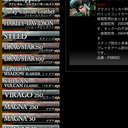
完売中
グラストラッカーB
のミッドコントロー
後期型用があります
・前期型用：200
す。キックへの干渉
・後期型用：200
す。
ステップ部分と本体
ブレーキアーム部分
です。
品番：P38002