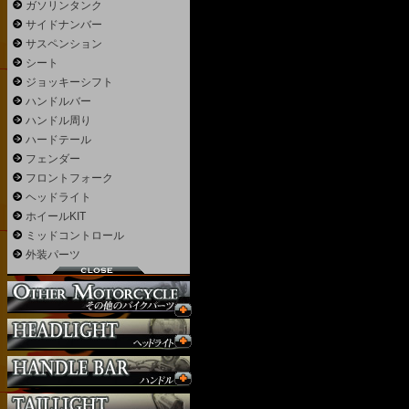
ガソリンタンク
サスペンション
サイドナンバー
シート
サスペンション
ジョッキーシフト
シート
ハンドルバー
ジョッキーシフト
ハンドル周り
ハンドルバー
ヘッドライト
ハンドル周り
マフラー
ハードテール
外装パーツ
フェンダー
フロントフォーク
ヘッドライト
ホイールKIT
ミッドコントロール
外装パーツ