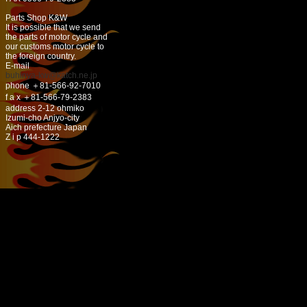
Parts Shop K&W
It is possible that we send
the parts of motor cycle and
our customs motor cycle to
the foreign country.
E-mail
buhinya-kw@katch.ne.jp
phone ＋81-566-92-7010
f a x ＋81-566-79-2383
address 2-12 ohmiko
Izumi-cho Anjyo-city
Aich prefecture Japan
Z i p 444-1222