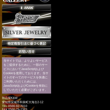
当サイトでは、よりよいサービス
をご提供するために、一部のサー
ビスにおいてJavaScriptおよび
Cookieを使用しております。当サ
イトのすべてのサービスを快適に
ご利用いただくためには、
JavaScriptおよびCookieを有効に
していただく必要がございます。
部品屋K&W
愛知県安城市和泉町大海古2-12
TEL 0566-92-7010
FAX 0566-79-2383