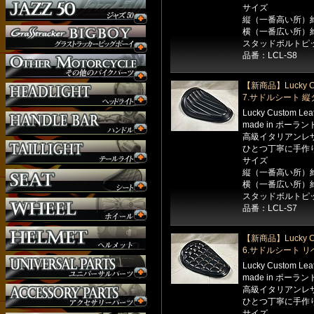
サイズ
縦（一番高い所）約
横（一番広い所）約
ウインカー
スタッドボルトピッ
オーダー
品番：LCL-S8
ガソリンタンク
サイドナンバー
【新商品】Lucky Cu
サスペンション
7.サドルシート 
シート
Lucky Custom Le
ジョッキーシフト
made in ポーラン
高級イタリアンレ
ハンドルバー
ひとつ丁寧に手作
ハンドル周り
サイズ
ヘッドライト
縦（一番高い所）約
マフラー
横（一番広い所）約
外装パーツ
スタッドボルトピッ
品番：LCL-S7
【新商品】Lucky Cu
6.サドルシート 
Lucky Custom Le
made in ポーラン
高級イタリアンレ
ひとつ丁寧に手作
サイズ