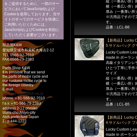
縦（一番高い所）約
をご提供するために、一部のサー
横（一番広い所）約
ビスにおいてJavaScriptおよび
厚み（一番厚い所）
Cookieを使用しております。当サ
※汎用品ですので
イトのすべてのサービスを快適に
す。
ご利用いただくためには、
品番：LCL-B6
JavaScriptおよびCookieを有効に
していただく必要がございます。
【新商品】Lucky Cu
部品屋K&W
5.サドルバッグ グ
愛知県安城市和泉町大海古2-12
Lucky Custom Le
TEL 0566-92-7010
made in ポーラン
FAX 0566-79-2383
高級イタリアンレ
Parts Shop K&W
ひとつ丁寧に手作
It is possible that we send
サイズ
the parts of motor cycle and
縦（一番高い所）約
our customs motor cycle to
横（一番広い所）約
the foreign country.
厚み（一番厚い所）
E-mail
buhinya-kw@katch.ne.jp
※汎用品ですので
phone ＋81-566-92-7010
す。
f a x ＋81-566-79-2383
品番：LCL-B5
address 2-12 ohmiko
Izumi-cho Anjyo-city
Aich prefecture Japan
【新商品】Lucky Cu
Z i p 444-1222
4.サドルバック 
Lucky Custom Le
made in ポーラン