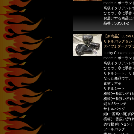
made in ポーラン
高級イタリアンレ
ひとつ丁寧に手作
お届けする商品は
品番：SBS01-2
【新商品】Lucky Cu
サドルバッグ＆シ
タイプ1 ダークブ
Lucky Custom Le
made in ポーラン
高級イタリアンレ
ひとつ丁寧に手作
サドルシート、サ
なった商品です。
素材：本革
サドルシート
横幅(一番広い所) 
横幅(一番狭い所) 
縦 約38センチ
サドルバッグ
縦(一番高い所) 約
横幅(一番広い所) 
奥行幅 約15センチ
ツールバッグ