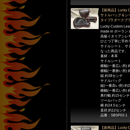
【新商品】Lucky Cu
サドルバッグ＆シ
タイプ3 ダークブ
Lucky Custom Le
made in ポーラン
高級イタリアンレ
ひとつ丁寧に手作
サドルシート、サ
なった商品です。
素材：本革
サドルシート
横幅(一番広い所) 
横幅(一番狭い所) 
縦 約38センチ
サドルバッグ
縦(一番高い所) 約
横幅(一番広い所) 
奥行幅 約15センチ
ツールバッグ
横 約24.5センチ
直径 約12センチ
品番：SBSP03-1
【新商品】Lucky Cu