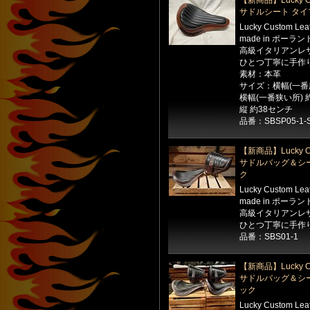
【新商品】Lucky Cu
サドルシート タイ
Lucky Custom Le
made in ポーラン
高級イタリアンレ
ひとつ丁寧に手作
素材：本革
サイズ：横幅(一番広
横幅(一番狭い所) 
縦 約38センチ
品番：SBSP05-1-
【新商品】Lucky Cu
サドルバッグ＆シー
ク
Lucky Custom Le
made in ポーラン
高級イタリアンレ
ひとつ丁寧に手作
品番：SBS01-1
【新商品】Lucky Cu
サドルバッグ＆シー
ック
Lucky Custom Le