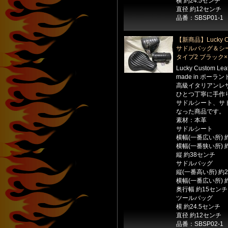
横 約24.5センチ
直径 約12センチ
品番：SBSP01-1
【新商品】Lucky Cu
サドルバッグ＆シ
タイプ2 ブラック
Lucky Custom Le
made in ポーラン
高級イタリアンレ
ひとつ丁寧に手作
サドルシート、サ
なった商品です。
素材：本革
サドルシート
横幅(一番広い所) 
横幅(一番狭い所) 
縦 約38センチ
サドルバッグ
縦(一番高い所) 約
横幅(一番広い所) 
奥行幅 約15センチ
ツールバッグ
横 約24.5センチ
直径 約12センチ
品番：SBSP02-1