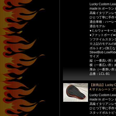
Lucky Custom Le
made in ポーラン
高級イタリアンレ
ひとつ丁寧に手作
適合車種：ハーレ
適合モデル
●ミルウォーキー
●ファットボーイ●
ソフテイルスタン
※上記のモデルの
ボルトオン(加工な
StreetBob LowRid
サイズ
縦（一番高い所）約
横（一番広い所）約
厚み（一番厚い所）
品番：LCL-B1
【新商品】Lucky Cu
4.サドルシート 
Lucky Custom Le
made in ポーラン
高級イタリアンレ
ひとつ丁寧に手作
スタッドボルトピッ