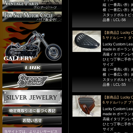
縦（一番高い所）約
横（一番広い所）約
スタッドボルトピッ
品番：LCL-S6
【新商品】Lucky Cu
5.サドルシート 
Lucky Custom Le
made in ポーラン
高級イタリアンレ
ひとつ丁寧に手作
サイズ
縦（一番高い所）約
横（一番広い所）約
スタッドボルトピッ
品番：LCL-S5
【新商品】Lucky Cu
6.サドルバッグ 
Lucky Custom Le
made in ポーラン
高級イタリアンレ
ひとつ丁寧に手作
サイズ
当サイトでは、よりよいサービス