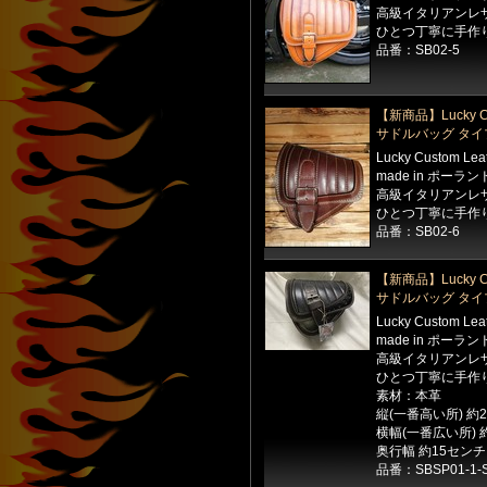
高級イタリアンレ
ひとつ丁寧に手作
品番：SB02-5
【新商品】Lucky Cu
サドルバッグ タイ
Lucky Custom Le
made in ポーラン
高級イタリアンレ
ひとつ丁寧に手作
品番：SB02-6
【新商品】Lucky Cu
サドルバッグ タイ
Lucky Custom Le
made in ポーラン
高級イタリアンレ
ひとつ丁寧に手作
素材：本革
縦(一番高い所) 約
横幅(一番広い所) 
奥行幅 約15センチ
品番：SBSP01-1-