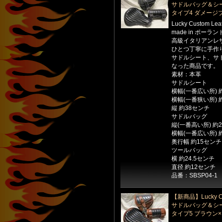
サドルバッグ＆シ
タイプ4 ダメージ
Lucky Custom Le
made in ポーラン
高級イタリアンレ
ひとつ丁寧に手作
サドルシート、サ
なった商品です。
素材：本革
サドルシート
横幅(一番広い所) 
横幅(一番狭い所) 
縦 約38センチ
サドルバッグ
縦(一番高い所) 約
横幅(一番広い所) 
奥行幅 約15センチ
ツールバッグ
横 約24.5センチ
直径 約12センチ
品番：SBSP04-1
【新商品】Lucky Cu
サドルバッグ＆シ
タイプ5 ブラウン