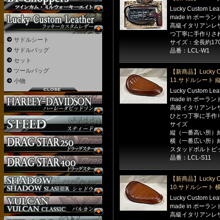
Lucky Custom Le
made in ポーラン
高級イタリアンレ
つ丁寧に手作りさ
サドルシート
サイズ：全長約170
サドルバッグ
品番：LCL-W1
セット
ツールバッグ
【新商品】Lucky Cu
11.サドルシート
小物
Lucky Custom Le
made in ポーラン
高級イタリアンレ
ひとつ丁寧に手作
サイズ
縦（一番高い所）約
横（一番広い所）約
スタッドボルトピッ
品番：LCL-S11
【新商品】Lucky Cu
10.サドルシート
Lucky Custom Le
made in ポーラン
高級イタリアンレ