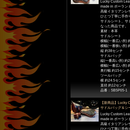
Lucky Custom Le
made in ポーラン
高級イタリアンレ
ひとつ丁寧に手作
サドルシート、サ
なった商品です。
素材：本革
サドルシート
横幅(一番広い所) 
横幅(一番狭い所) 
縦 約38センチ
サドルバッグ
縦(一番高い所) 約
横幅(一番広い所) 
奥行幅 約15センチ
ツールバッグ
横 約24.5センチ
直径 約12センチ
品番：SBSP05-1
【新商品】Lucky Cu
サドルバッグ＆シ
Lucky Custom Le
made in ポーラン
高級イタリアンレ
ひとつ丁寧に手作