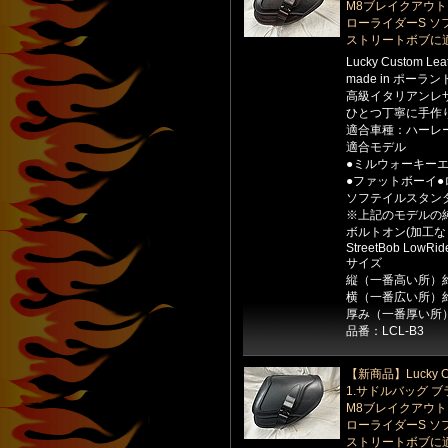
M8ブレイクアウト
ローライダーS ソ
ストリートボブに
Lucky Custom Le
made in ポーラン
高級イタリアンレ
ひとつ丁寧に手作
適合車種：ハーレ
適合モデル
●ミルウォーキー
●ファットボーイ●
ソフテイルスタン
※上記のモデルの
ボルトオン(加工な
StreetBob LowRid
サイズ
縦（一番高い所）約
横（一番広い所）約
厚み（一番厚い所）
品番：LCL-B3
【新商品】Lucky Cu
1.サドルバッグ 
M8ブレイクアウト
ローライダーS ソ
ストリートボブに