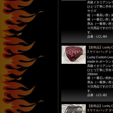
高級イタリアンレ
ひとつ丁寧に手作
サイズ
縦（一番高い所）約
横（一番広い所）約
厚み（一番厚い所）
※汎用品ですので
す。
品番：LCL-B4
【新商品】Lucky Cu
2.サドルバッグ レ
Lucky Custom Le
made in ポーラン
高級イタリアンレ
ひとつ丁寧に手作
290mm
横（一番広い所約）
厚み（一番厚い所）
※汎用品ですので
す。
品番：LCL-B2
【新商品】Lucky Cu
3.サドルバッグ 