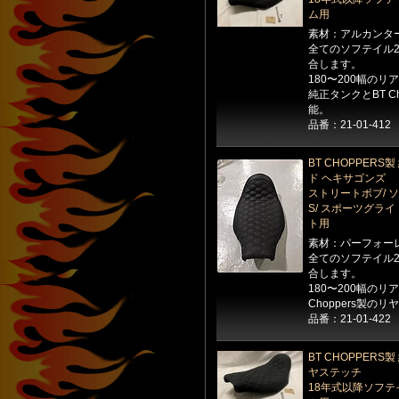
ム用
素材：アルカンタ
全てのソフテイル2
合します。
180〜200幅の
純正タンクとBT C
能。
品番：21-01-412
BT CHOPPER
ド ヘキサゴンズ
ストリートボブ/ 
S/ スポーツグラ
ト用
素材：パーフォー
全てのソフテイル2
合します。
180〜200幅の
Choppers製
品番：21-01-422
BT CHOPPER
ヤステッチ
18年式以降ソフテ