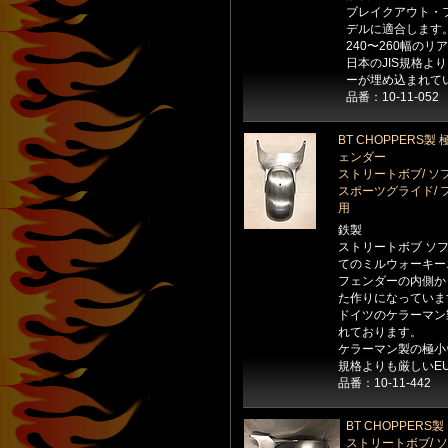
ブレイクアウト・フ
デルに適合します
240〜260幅の
日本のJIS規格よ
ーが埋め込まれて
品番：10-11-052
BT CHOPPER
ェンダー
ストリートボブ/ ソ
スポーツグライド/ 
用
鉄製
ストリートボブ ソフ
てのミルウォーキー
フェンダーの内側か
た作りになっていま
ドイツのケラーマン
れております。
ケラーマン製の極小
規格よりも厳しいE
品番：10-11-442
BT CHOPPE
ストリートボブ/ 