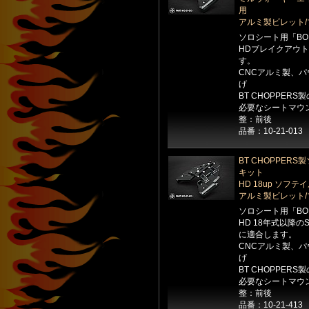
用
アルミ製ビレット
ソロシート用「BO
HDブレイクアウ
す。
CNCアルミ製、
げ
BT CHOPPE
必要なシートマウ
整：前後
品番：10-21-013
BT CHOPPERS
キット
HD 18up ソフテイ
アルミ製ビレット
ソロシート用「BO
HD 18年式以降のSof
に適合します。
CNCアルミ製、
げ
BT CHOPPE
必要なシートマウ
整：前後
品番：10-21-413