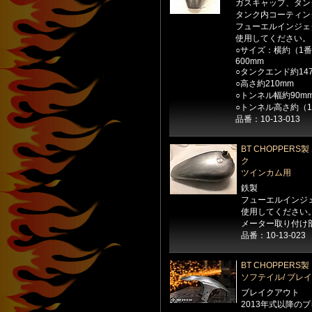
ガスキャップ、タン
タンク内コーティン
フューエルインジェ
使用してください。
○サイズ：横約（1番
600mm
○タンクエンド約14
○高さ約210mm
○トンネル幅約90m
○トンネル高さ約（1
品番：10-13-013
BT CHOPPER
ク
ツインカム用
鉄製
フューエルインジ
使用してください
メーター取り付け部
品番：10-13-023
BT CHOPPER
ソフテイル/ ブレ
ブレイクアウト
2013年式以降の