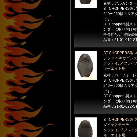
素材：アルカンター
BT CHOPPER
240〜260幅の
です。
BT Choppers製
ンダーに取り付け可
全長約40cm 幅約34
品番：21-01-012-S
BT CHOPPER
テッド ヘキサゴン
ソフテイル/ ブレイク
キーエイト用
素材：パーフォーレ
BT CHOPPER
240〜260幅の
です。
BT Choppers製
ンダーに取り付け可
品番：21-01-022-S
BT CHOPPER
ダイヤステッチ
ソフテイル/ ブレイク
キーエイト用