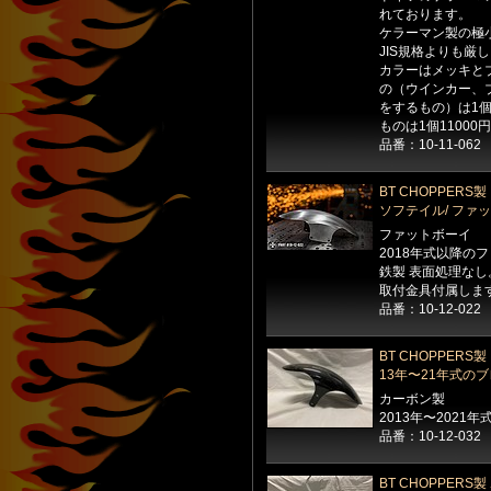
れております。
ケラーマン製の極
JIS規格よりも厳
カラーはメッキと
の（ウインカー、
をするもの）は1個
ものは1個1100
品番：10-11-062
BT CHOPPER
ソフテイル/ ファ
ファットボーイ
2018年式以降の
鉄製 表面処理なし
取付金具付属しま
品番：10-12-022
BT CHOPPER
13年〜21年式の
カーボン製
2013年〜202
品番：10-12-032
BT CHOPPE