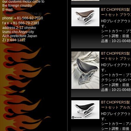
our customs motor cycle to
the foreign country.
E-mail
BT CHOPPER
buhinya-kw@katch.ne.jp
ートセット ブラウ
phone ＋81-566-92-7010
HDブレイクアウ
f a x ＋81-566-79-2383
す。
address 2-12 ohmiko
シートカラー：ブ
Izumi-cho Anjyo-city
Aich prefecture Japan
シート調整：前後
Z i p 444-1222
品番：10-21-004
BT CHOPPER
ートセット ブラッ
HDブレイクアウ
す。
シートカラー：ブ
クラシックなボバ
シート調整：前後
品番：10-21-004B
BT CHOPPER
ートセット アルカ
HDブレイクアウ
す。
シートカラー：ア
シート調整：前後