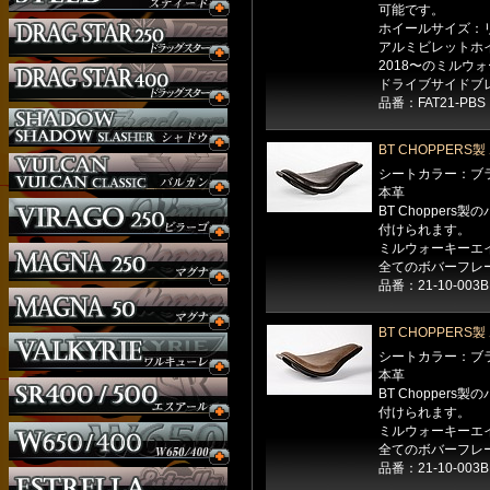
可能です。
ホイールサイズ：リア
アルミビレットホ
2018〜のミルウ
ドライブサイドブ
品番：FAT21-PBS
BT CHOPPER
シートカラー：ブ
本革
BT Chopper
付けられます。
ミルウォーキーエ
全てのボバーフレ
品番：21-10-003B
BT CHOPPER
シートカラー：ブ
本革
BT Chopper
付けられます。
ミルウォーキーエ
全てのボバーフレ
品番：21-10-003