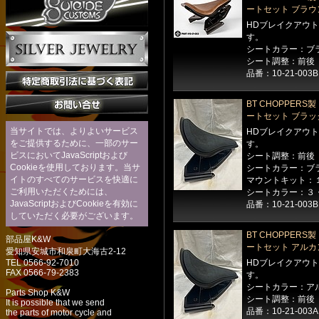
ートセット ブラウ
HDブレイクアウ
す。
シートカラー：ブ
シート調整：前後
品番：10-21-003
BT CHOPPER
ートセット ブラッ
当サイトでは、よりよいサービス
HDブレイクアウ
をご提供するために、一部のサー
す。
ビスにおいてJavaScriptおよび
シート調整：前後
Cookieを使用しております。当サ
シートカラー：ブ
イトのすべてのサービスを快適に
マウントキット：
ご利用いただくためには、
シートカラー：３
JavaScriptおよびCookieを有効に
品番：10-21-003B
していただく必要がございます。
BT CHOPPER
部品屋K&W
ートセット アルカ
愛知県安城市和泉町大海古2-12
TEL 0566-92-7010
HDブレイクアウ
FAX 0566-79-2383
す。
シートカラー：ア
Parts Shop K&W
シート調整：前後
It is possible that we send
品番：10-21-003A
the parts of motor cycle and