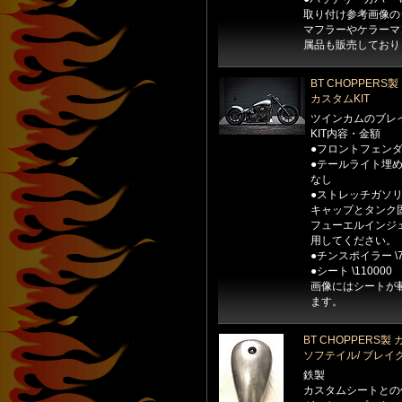
取り付け参考画像の
マフラーやケラーマ
属品も販売しており
BT CHOPPER
カスタムKIT
ツインカムのブレイ
KIT内容・金額
●フロントフェンダー
●テールライト埋め込
なし
●ストレッチガソリン
キャップとタンク
フューエルインジ
用してください。
●チンスポイラー \
●シート \110000
画像にはシートが
ます。
BT CHOPPERS
ソフテイル/ ブレイ
鉄製
カスタムシートとの