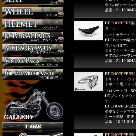
マフラー
全てのボバーフレ
外装パーツ
品番：21-10-004
BT CHOPPER
ターラ
シートカラー：ア
BT Chopper
付けられます。
ミルウォーキーエ
全てのボバーフレ
品番：21-10-004A
BT CHOPPER
トキット ミルウォ
トボーイ用 アルミ
ソロシート用「BO
HDブレイクアウ
す。
BT CHOPPE
必要なシートマウ
シート調整：前後
品番：10-21-014
BT CHOPPER