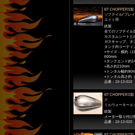
BT CHOPPERS
ソフテイル/ ブレ
エイト用
鉄製
全てのソフテイル2
カスタムシートと
ガスキャップ、タ
タンク内コーティ
○サイズ：横約（1
600mm
○タンクエンド約14
○高さ約210mm
○トンネル幅約90
○トンネル高さ約（
品番：10-13-010
BT CHOPPER
ク
ミルウォーキーエ
鉄製
メーター取り付け部
品番：10-13-020
BT CHOPPE