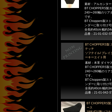
素材：アルカンター
BT CHOPPER
240〜260幅の
です。
BT Choppers製
ンダーに取り付け可
全長約40cm 幅約34
品番：21-01-032-S
BT CHOPPER
テッチ
ソフテイル/ ブレイク
ーキーエイト用
素材：本革 ダイヤ
BT CHOPPER
240〜260幅の
です。
BT Choppers製
ンダーに取り付け可
全長約40cm 幅約34
品番：21-01-042-S
BT CHOPPER
ース
18年式以降ソフテ