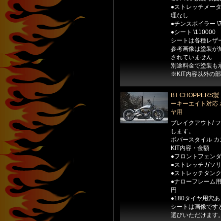
●ストレッチメーター
理なし
●チンスポイラー \
●シート \110000
シートは各種レザ
参考画像は塗装が
されていません
別途料金で塗装も
※KIT内容以外の
BT CHOPPER
ーキーエイト対応 ボ
ヤ用
ブレイクアウト/ 
します。
ボバースタイル カス
KIT内容・金額
●フロントフェンダー
●ストレッチガソリ
●ストレッチタンク用
●ナローフレーム用
円
●180タイヤ用穴あ
シートは画像です
選びいただけます