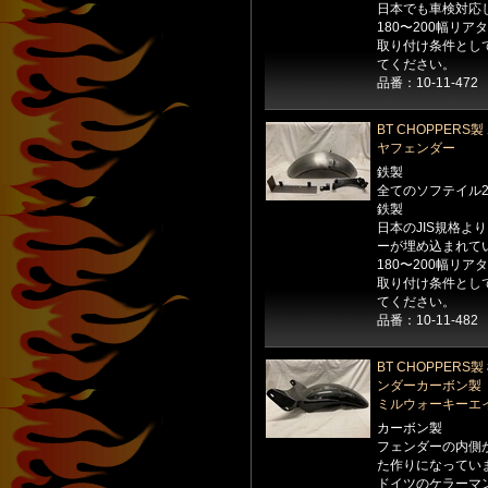
日本でも車検対応
180〜200幅リ
取り付け条件として
てください。
品番：10-11-472
BT CHOPPER
ヤフェンダー
鉄製
全てのソフテイル2
鉄製
日本のJIS規格よ
ーが埋め込まれて
180〜200幅リ
取り付け条件として
てください。
品番：10-11-482
BT CHOPPE
ンダーカーボン製
ミルウォーキーエイ
カーボン製
フェンダーの内側
た作りになってい
ドイツのケラーマ