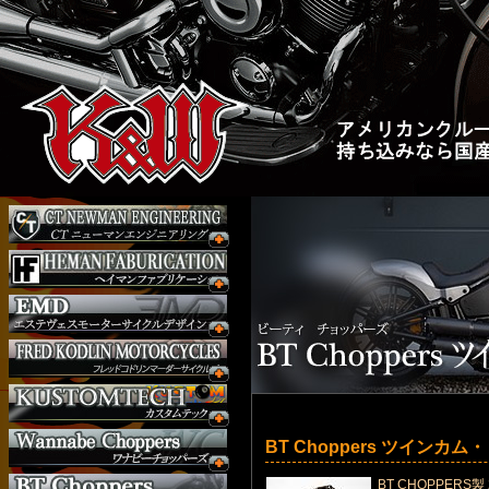
BT Choppers ツインカ
BT CHOPPER