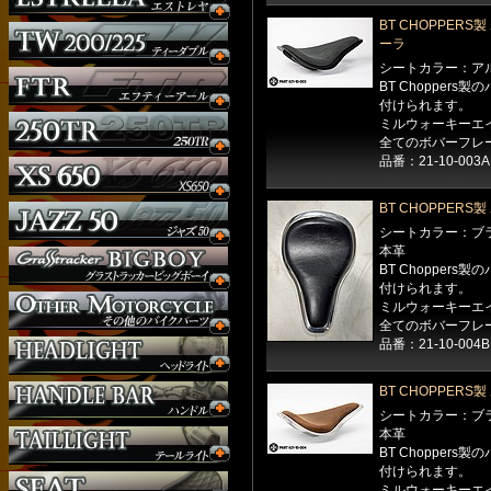
BT CHOPPER
ーラ
シートカラー：ア
BT Chopper
付けられます。
ミルウォーキーエ
全てのボバーフレ
品番：21-10-003A
BT CHOPPER
シートカラー：ブ
本革
ウインカー
BT Chopper
オーダー
付けられます。
ガソリンタンク
ミルウォーキーエ
全てのボバーフレ
サイドナンバー
品番：21-10-004B
サスペンション
シート
BT CHOPPER
ジョッキーシフト
シートカラー：ブ
ハンドルバー
本革
ハンドル周り
BT Chopper
ヘッドライト
付けられます。
ミルウォーキーエ