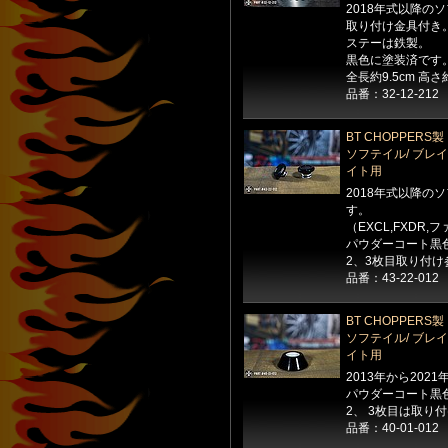
2018年式以降の
取り付け金具付き
ステーは鉄製。
黒色に塗装済です
全長約9.5cm 高
品番：32-12-212
BT CHOPPER
ソフテイル/ ブレ
イト用
2018年式以降の
す。
（EXCL,FXDR
パウダーコート黒
2、3枚目取り付け
品番：43-22-012
BT CHOPPER
ソフテイル/ ブレ
イト用
2013年から20
パウダーコート黒
2、 3枚目は取り
品番：40-01-012