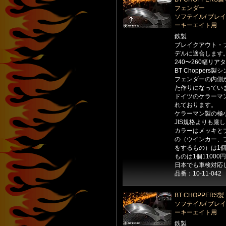
フェンダー
ソフテイル/ ブレイ
ーキーエイト用
鉄製
ブレイクアウト・フ
デルに適合します
240〜260幅リ
BT Choppers
フェンダーの内側
た作りになってい
ドイツのケラーマ
れております。
ケラーマン製の極
JIS規格よりも厳
カラーはメッキと
の（ウインカー、
をするもの）は1個
ものは1個1100
日本でも車検対応
品番：10-11-042
BT CHOPPE
ソフテイル/ ブレイ
ーキーエイト用
鉄製