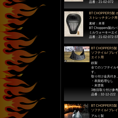
品番：21-02-072
BT CHOPPER
ストレッチタンク用
素材：本革
BT Chopper
ミルウォーキーエイ
品番：21-02-072-S
BT CHOPPERS
ソフテイル/ ブレ
エイト用
鉄製
全てのソフテイルモ
す。
取り付け金具付き
・表面処理なし
・未塗装
3枚目取り付け参
品番：32-12-222
BT CHOPPERS
ソフテイル/ ブレ
アルミ製