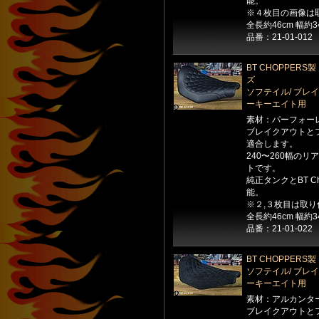
能。
※４枚目の画像は
全長約46cm 幅約3
品番：21-01-012
BT CHOPPER
ズ
ソフテイル/ ブレイ
ーキーエイト用
素材：パーフォー
ブレイクアウトとフ
適合します。
240〜260幅の
トです。
純正タンクとBT C
能。
※２,３枚目は取
全長約46cm 幅約3
品番：21-01-022
BT CHOPPER
ソフテイル/ ブレイ
ーキーエイト用
素材：アルカンタ
ブレイクアウトとフ