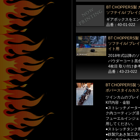
BT CHOPPERS
ソフテイル/ ブレイ
ギアボックスをエン
品番：40-01-022
BT CHOPPER
ソフテイル/ ブレ
イト用
2018年式以降の
パウダーコート黒
4枚目 取り付け参
品番：43-23-022
BT CHOPPERS
ボバースタイルカスタ
ツインカムのブレイク
KIT内容・金額
●ストレッチメーター付
ク内コーティング済
フューエルインジェ
用してください。
●ストレッチタンク用シ
●鉄製穴あき加工済リア
●バッテリーカバー \8