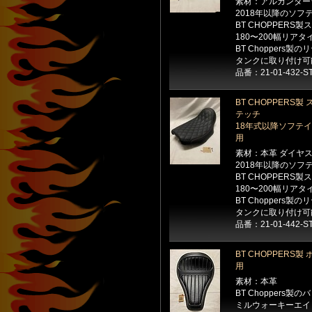
素材：アルカンター
2018年以降のソ
BT CHOPPER
180〜200幅リア
BT Choppers製
タンクに取り付け可
品番：21-01-432-S
BT CHOPPERS
テッチ
18年式以降ソフテ
用
素材：本革 ダイヤ
2018年以降のソ
BT CHOPPER
180〜200幅リア
BT Choppers製
タンクに取り付け可
品番：21-01-442-S
BT CHOPPER
用
素材：本革
BT Chopper
ミルウォーキーエイ