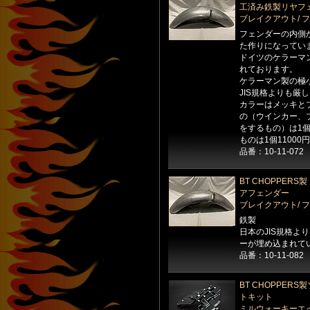
工済み鉄製リヤフ
ブレイクアウト/ 
フェンダーの内側
た作りになってい
ドイツのケラーマ
れております。
ケラーマン製の極
JIS規格よりも厳
カラーはメッキと
の（ウインカー、
をするもの）は1個
ものは1個1100
品番：10-11-072
BT CHOPPER
アフェンダー
ブレイクアウト/ 
鉄製
日本のJIS規格よ
ーが埋め込まれて
品番：10-11-082
BT CHOPPER
トキット
ミルウォーキーエイ