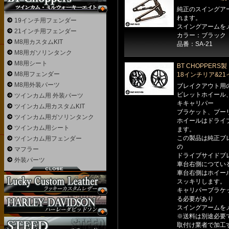
純正のスイングア
れます。
19インチ用フェンダー
スイングアームを
21インチ用フェンダー
カラー：ブラック
M8用カスタムKIT
品番：SA-21
M8用ガソリンタンク
M8用シート
BT CHOPPER
M8用フェンダー
18インチリア&2
M8用外装パーツ
ブレイクアウト用
ビレットホイール
ツインカム用 外装パーツ
キキャリパー
ツインカム用カスタムKIT
ブラケット、プー
ツインカム用ガソリンタンク
ホイールはドライ
ツインカム用シート
ます。
この製品は純正ブ
ツインカム用フェンダー
の
マフラー
ドライブサイドブ
外装パーツ
車台右側につてい
車台右側はホイー
スッキリします。
キャリパーブラケ
る必要があり
スイングアームを
※送料は別途必要
取付け業者で加工