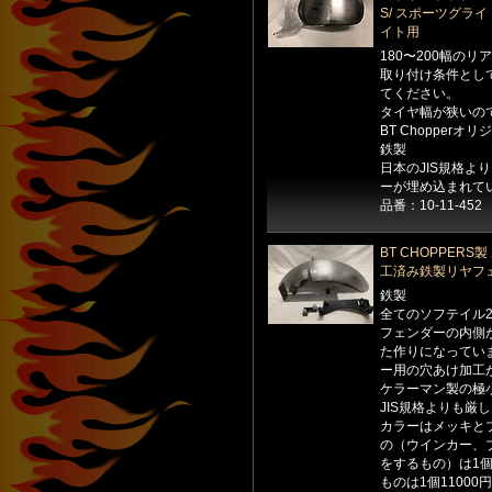
S/ スポーツグライ
イト用
180〜200幅の
取り付け条件として
てください。
タイヤ幅が狭いの
BT Chopper
鉄製
日本のJIS規格よ
ーが埋め込まれて
品番：10-11-452
BT CHOPPE
工済み鉄製リヤフ
鉄製
全てのソフテイル2
フェンダーの内側
た作りになってい
ー用の穴あけ加工
ケラーマン製の極
JIS規格よりも厳
カラーはメッキと
の（ウインカー、
をするもの）は1個
ものは1個1100