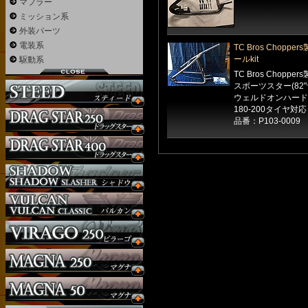
マフラー
ミッション系
外装パーツ
電装系
TC Bros Cho
ールkit
駆動系
TC Bros Choppers
スポーツスター(82"~
ウェルドオンハード
180-200タイヤ対応
品番：P103-0009