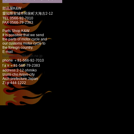
部品屋K&W
愛知県安城市和泉町大海古2-12
TEL 0566-92-7010
FAX 0566-79-2383
Parts Shop K&W
It is possible that we send
the parts of motor cycle and
our customs motor cycle to
the foreign country.
E-mail
buhinya-kw@katch.ne.jp
phone ＋81-566-92-7010
f a x ＋81-566-79-2383
address 2-12 ohmiko
Izumi-cho Anjyo-city
Aich prefecture Japan
Z i p 444-1222