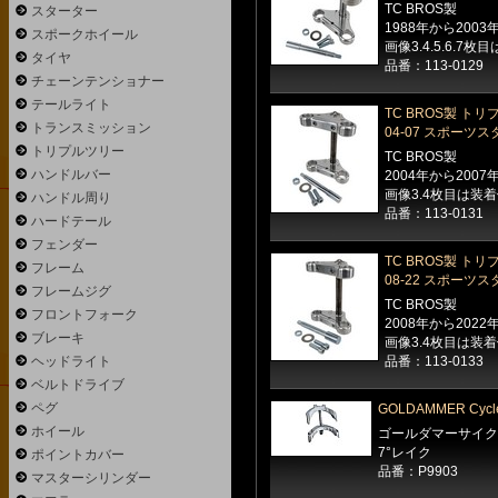
TC BROS製
スターター
1988年から20
スポークホイール
画像3.4.5.6.7
タイヤ
品番：113-0129
チェーンテンショナー
テールライト
TC BROS製 ト
トランスミッション
04-07 スポーツ
トリプルツリー
TC BROS製
ハンドルバー
2004年から20
画像3.4枚目は装
ハンドル周り
品番：113-0131
ハードテール
フェンダー
TC BROS製 ト
フレーム
08-22 スポーツ
フレームジグ
TC BROS製
フロントフォーク
2008年から20
ブレーキ
画像3.4枚目は装
ヘッドライト
品番：113-0133
ベルトドライブ
ペグ
GOLDAMMER Cy
ホイール
ゴールダマーサイク
7°レイク
ポイントカバー
品番：P9903
マスターシリンダー