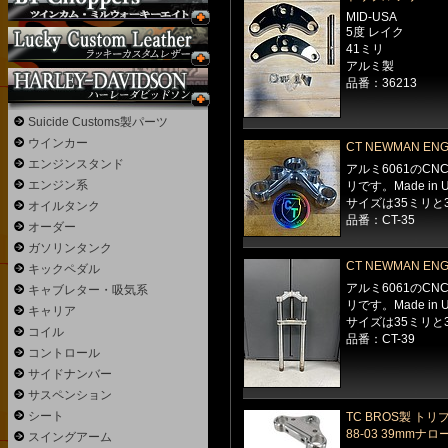
MID-USA
5度 レイク
41ミリ
アルミ製
品番：36213
Suicide Customs製パーツ
ウインカー
CT NEWMAN E
エンジンスタンド
アルミ6061のC
エンジン系
リです。Made in U
サイズは35ミリと
オイルタンク
品番：CT-35
オーダー
ガソリンタンク
CT NEWMAN E
キックペダル
アルミ6061のC
キャブレター・吸気系
リです。Made in U
キャリア
サイズは35ミリと
コイル
品番：CT-39
コントロール
サイドナンバー
サスペンション
シート
TC BROS製 ト
88-03 39mmナ
スイングアーム