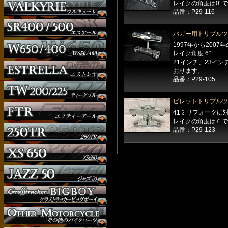
レイクの角度は0°
品番：P29-116
バガー用トリプルツ
1997年から200
レイク角度:6°
21インチ、23イ
おります。
品番：P29-105
ビレットトリプルツリ
41ミリフォークに
レイクの角度は7°
品番：P29-123
ウインカー
オーダー
ガソリンタンク
サイドナンバー