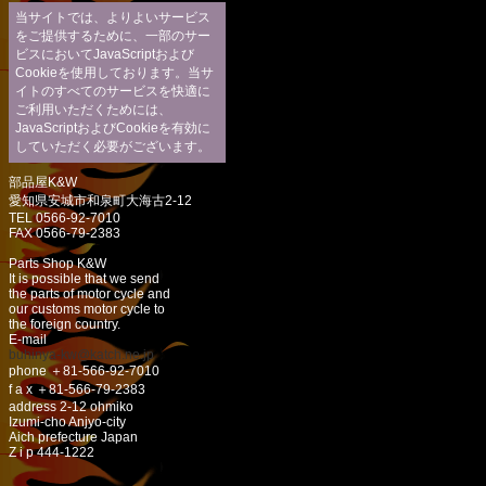
当サイトでは、よりよいサービス
をご提供するために、一部のサー
ビスにおいてJavaScriptおよび
Cookieを使用しております。当サ
イトのすべてのサービスを快適に
ご利用いただくためには、
JavaScriptおよびCookieを有効に
していただく必要がございます。
部品屋K&W
愛知県安城市和泉町大海古2-12
TEL 0566-92-7010
FAX 0566-79-2383
Parts Shop K&W
It is possible that we send
the parts of motor cycle and
our customs motor cycle to
the foreign country.
E-mail
buhinya-kw@katch.ne.jp
phone ＋81-566-92-7010
f a x ＋81-566-79-2383
address 2-12 ohmiko
Izumi-cho Anjyo-city
Aich prefecture Japan
Z i p 444-1222