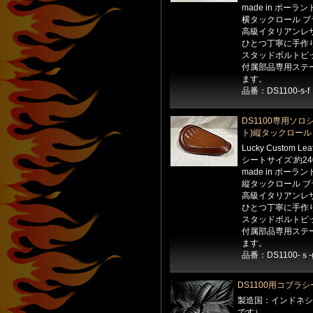
made in ポーラン
横タックロール ブ
高級イタリアンレ
ひとつ丁寧に手作
スタッドボルトピッ
付属部品専用ステ
ます。
品番：DS1100-s-f
DS1100専用ソロ
ト)縦タックロール 
Lucky Custom Le
シートサイズ:約24
made in ポーラン
縦タックロール ブ
高級イタリアンレ
ひとつ丁寧に手作
スタッドボルトピッ
付属部品専用ステ
ます。
品番：DS1100-ｓ-
DS1100用コブラ
製造国：インドネシ
です）