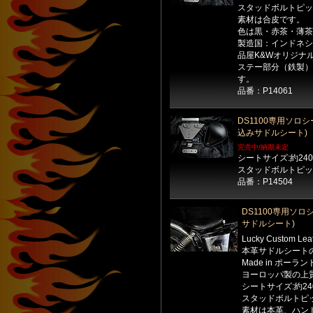
スタッドボルトピッチ
素材は合皮です。
色は黒・赤茶・薄茶
製造国：インドネシ
品屋K&Wオリジナ
ステー部分（鉄製）
す。
品番：P14061
DS1100専用ソロ
込みサドルシート)
完売中/納期未定
シートサイズ:約240
スタッドボルトピッチ
品番：P14504
DS1100専用ソロ
サドルシート)
Lucky Custom Le
本革サドルシート
Made in ポーラン
ヨーロッパ製の上
シートサイズ:約24
スタッドボルトピッ
素材は本革、ハン