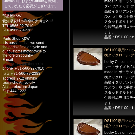
JavaScriptおよびCookieを有効に
made in ポーラン
していただく必要がございます。
ダイヤステッチ ブ
高級イタリアンレ
部品屋K&W
ひとつ丁寧に手作
愛知県安城市和泉町大海古2-12
スタッドボルトピッ
TEL 0566-92-7010
付属部品専用ステ
FAX 0566-79-2383
ます。
品番：DS1100-r-e
Parts Shop K&W
It is possible that we send
the parts of motor cycle and
DS1100専用ソロ
our customs motor cycle to
横タックロール ブ
the foreign country.
E-mail
Lucky Custom Le
buhinya-kw@katch.ne.jp
シートサイズ:約24
phone ＋81-566-92-7010
made in ポーラン
f a x ＋81-566-79-2383
横タックロール ブ
address 2-12 ohmiko
高級イタリアンレ
Izumi-cho Anjyo-city
Aich prefecture Japan
ひとつ丁寧に手作
Z i p 444-1222
スタッドボルトピッ
付属部品専用ステ
ます。
品番：DS1100-r-f
DS1100専用ソロ
縦タックロール ブ
Lucky Custom Le