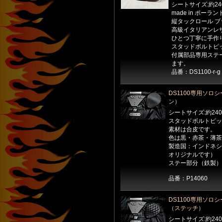
シートサイズ:約24
made in ポーラン
縦タックロール ブ
高級イタリアンレ
ひとつ丁寧に手作
スタッドボルトピッ
付属部品専用ステ
ます。
品番：DS1100-r-g
DS1100専用ソロ
ン）
シートサイズ:約240
スタッドボルトピッチ
素材は合皮です。
色は黒・赤茶・薄茶
製造国：インドネシ
オリジナルです）
ステー部分（鉄製）
品番：P14060
DS1100専用ソロシ
（ステッチ）
シートサイズ:約240