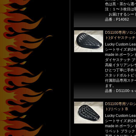
色は黒・茶から選
注：１〜３枚目は
お届けするシート
品番：P14062
DS1100専用ソロ
ト)ダイヤステッチ 
Lucky Custom Le
シートサイズ:約24
made in ポーラン
ダイヤステッチ ブ
高級イタリアンレ
ひとつ丁寧に手作
スタッドボルトピッ
付属部品専用ステ
ます。
品番：DS1100-ｓ-
DS1100専用ソロ
ト)リベット B
Lucky Custom Le
シートサイズ:約24
made in ポーラン
リベット ブラック