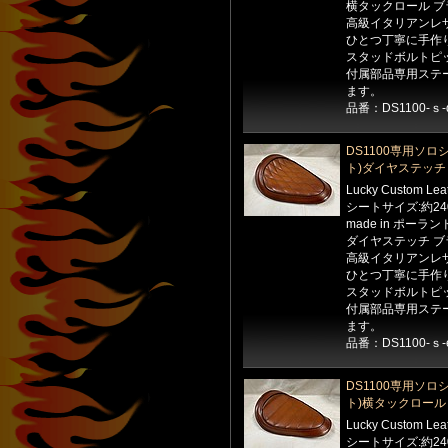
横タックロール ブ
高級イタリアンレ
ひとつ丁寧に手作
スタッドボルトピッ
付属部品専用ステ
ます。
品番：DS1100-ｓ-
DS1100専用ソロ
ト)ダイヤステッチ 
Lucky Custom Le
シートサイズ:約24
made in ポーラン
ダイヤステッチ ブ
高級イタリアンレ
ひとつ丁寧に手作
スタッドボルトピッ
付属部品専用ステ
ます。
品番：DS1100-ｓ-
DS1100専用ソロ
ト)横タックロール 
Lucky Custom Le
シートサイズ:約24