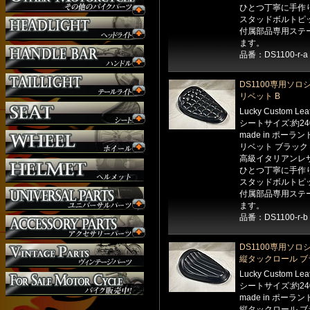
ひとつ丁寧に手作
サイドナンバー
スタッドボルトピッ
サスペンション
付属部品専用ステ
シート
ます。
品番：DS1100-r-a
ジョッキーシフト
ハンドルバー
DS1100専用ソロ
ハンドル周り
リベット B
ヘッドライト
Lucky Custom Le
マフラー
シートサイズ:約24
外装パーツ
made in ポーラン
リベット ブラック
高級イタリアンレ
ひとつ丁寧に手作
スタッドボルトピッ
付属部品専用ステ
ます。
品番：DS1100-r-b
DS1100専用ソロ
縦タックロール ブ
Lucky Custom Le
シートサイズ:約24
made in ポーラン
縦タックロール ブ