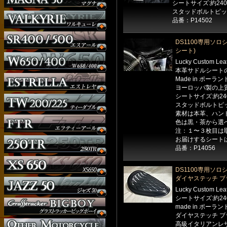
シートサイズ:約240
スタッドボルトピッチ
品番：P14502
DS1100専用ソロ
シート)
Lucky Custom Le
本革サドルシート
Made in ポーラン
ヨーロッパ製の上
シートサイズ:約24
スタッドボルトピッ
素材は本革、ハン
色は黒・茶から選
注：１〜３枚目は
お届けするシート
品番：P14056
DS1100専用ソロ
ダイヤステッチ ブ
Lucky Custom Le
シートサイズ:約24
ウインカー
made in ポーラン
オーダー
ダイヤステッチ ブ
高級イタリアンレ
ガソリンタンク