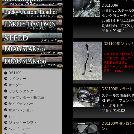
DS1100用
容量約6L スチール
タンク内コーティン
お届けする商品は表
別途料金にて塗装も
品番：P14011
DS1100用ジョッ
現在は納期にお時間を
日本製です。純正ステ
鉄製表面処理無し
純正ケーブルで取り付
品番：P14028
DS1100
ウインカー
オーダー
DS1100用フラット
ガソリンタンク
スチール製表面処理
キャブレター・吸気系
KIT内容： フェ
サイドナンバー
ト、ボルト等
サスペンション
品番：P14102
シート
ジョッキーシフト
DS1100専用ソロシ
ン）
ハンドルバー