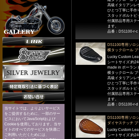
高級イタリアンレ
ひとつ丁寧に手作
スタッドボルトピッ
付属部品専用ステ
ます。
品番：DS1100-r-c
DS1100専用ソロ
横タックロール ブ
Lucky Custom Le
シートサイズ:約24
made in ポーラン
横タックロール ブ
高級イタリアンレ
ひとつ丁寧に手作
スタッドボルトピッ
付属部品専用ステ
ます。
品番：DS1100-r-d
当サイトでは、よりよいサービス
をご提供するために、一部のサー
DS1100専用ソロ
ビスにおいてJavaScriptおよび
ダイヤステッチ ブ
Cookieを使用しております。当サ
イトのすべてのサービスを快適に
Lucky Custom Le
ご利用いただくためには、
シートサイズ:約24