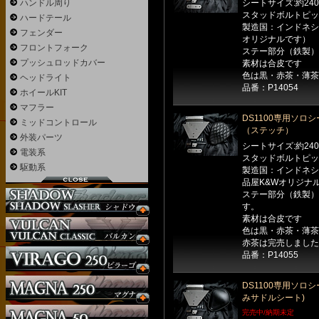
ハンドル周り
シートサイズ:約240
スタッドボルトピッチ
ハードテール
製造国：インドネシ
フェンダー
オリジナルです）
フロントフォーク
ステー部分（鉄製）
プッシュロッドカバー
素材は合皮です
色は黒・赤茶・薄茶
ヘッドライト
品番：P14054
ホイールKIT
マフラー
DS1100専用ソロシ
ミッドコントロール
（ステッチ）
外装パーツ
シートサイズ:約240
電装系
スタッドボルトピッチ
駆動系
製造国：インドネシ
品屋K&Wオリジナ
ステー部分（鉄製）
す。
素材は合皮です
色は黒・赤茶・薄茶
赤茶は完売しました
品番：P14055
DS1100専用ソロ
みサドルシート)
完売中/納期未定