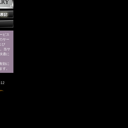
ービス
のサー
および
す。当サ
快適に
eを有効に
ます。
12