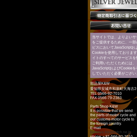
当サイトでは、よりよいサ
をご提供するために、一部
ビスにおいてJavaScript
Cookieを使用しておりま
イトのすべてのサービスを
ご利用いただくためには、
JavaScriptおよびCooki
していただく必要がござい
部品屋K&W
愛知県安城市和泉町大海古2-
TEL 0566-92-7010
FAX 0566-79-2383
Parts Shop K&W
It is possible that we send
the parts of motor cycle and
our customs motor cycle to
the foreign country.
E-mail
buhinya-kw@katch.ne.jp
phone ＋81-566-92-7010