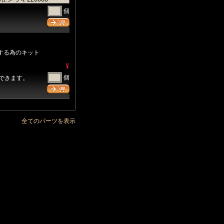
個
する為のキット
¥
個
できます。
全てのパーツを表示