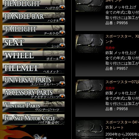
3/4インチ
サスペンション
鉄製 メッキ仕上げ
シート
全ての年式に取り付
ジョッキーシフト
取り付けには加工が
品番：P9956
ハンドルバー
ハンドル周り
スポーツスター、X
ヘッドライト
ンチ
マフラー
完売中
外装パーツ
鉄製 メッキ仕上げ
全ての年式に取り付
取り付けには加工が
品番：P9957
スポーツスター07
完売中
鉄製 メッキ仕上げ
全ての年式に取り付
取り付けには加工が
品番：P9958
スポーツスター 04'
ストレート
2004年から200