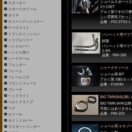
ショベルスポーツス
スターター
2ケ1SET
スポークホイール
アルミ製ですので磨
タイヤ
しい雰囲気でかっこ
チェーンテンショナー
品番：PSCSTSS-1
テールライト
トランスミッション
パンヘッド用マフ
トリプルツリー
鉄製
パンヘッド用マフ
ハンドルバー
1-3/4
ハンドル周り
品番：P60-200
ハードテール
フェンダー
シャークティース
フレーム
ショベル用 B/T
フレームジグ
アルミ製 2個1セッ
フロントフォーク
品番：P10040
ブレーキ
ヘッドライト
BIG TWIN(84以
ベルトドライブ
BIG TWIN 84年
ペグ
写真にはありません
品番：P66-203
ホイール
ポイントカバー
ショベル用 エキゾ
マスターシリンダー