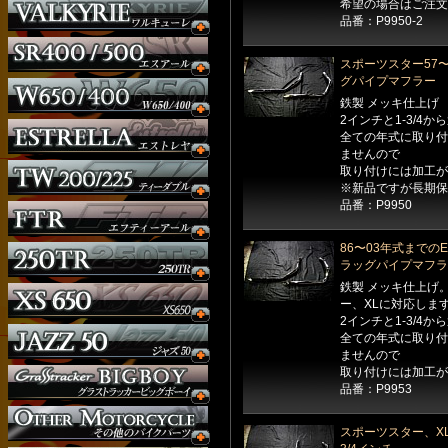
希望の場合はご注文
品番：P9950-2
スポーツスター57〜
グパイプマフラー
鉄製 メッキ仕上げ
2インチと1-3/4
全ての年式に取り付
ませんので
取り付けには加工が
※新品ですが長期保
品番：P9950
86〜03年式までの
ラッグパイプマフラ
鉄製 メッキ仕上げ。
ー、XLに対応しま
2インチと1-3/4
全ての年式に取り付
ませんので
取り付けには加工が
ウインカー
品番：P9953
オーダー
ガソリンタンク
スポーツスター、XL
サイドナンバー