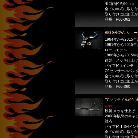
出口内径約60mm
全ての年式に取り付
取り付けには加工が
品番：P60-362
BIG GROWL シ
1984年から201
1991年から2015
ロールモデル
1986年から201
鉄製 メッキ仕上げ
パイプ径:2インチ
O2センサーのバン
全ての年式に取り付
取り付けには加工が
品番：P60-360
TCソフテイル(00
在庫なし
鉄製 メッキ仕上げ
2000年以降のキャ
対応
パイプ径:1-3/4イン
全ての年式に取り付
取り付けには加工が