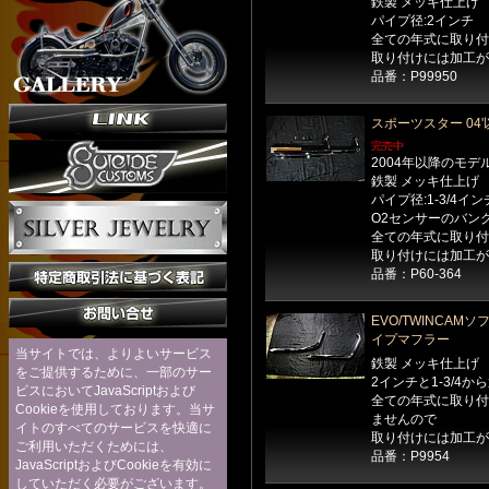
鉄製 メッキ仕上げ
パイプ径:2インチ
全ての年式に取り付
取り付けには加工が
品番：P99950
スポーツスター 04
完売中
2004年以降のモデ
鉄製 メッキ仕上げ
パイプ径:1-3/4
O2センサーのバン
全ての年式に取り付
取り付けには加工が
品番：P60-364
EVO/TWINCAMソ
イプマフラー
当サイトでは、よりよいサービス
鉄製 メッキ仕上げ
をご提供するために、一部のサー
2インチと1-3/4
ビスにおいてJavaScriptおよび
全ての年式に取り付
Cookieを使用しております。当サ
ませんので
イトのすべてのサービスを快適に
取り付けには加工が
ご利用いただくためには、
品番：P9954
JavaScriptおよびCookieを有効に
していただく必要がございます。