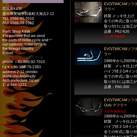
EVO/TWICAMソフ
部品屋K&W
フラー
愛知県安城市和泉町大海古2-12
鉄製 メッキ仕上げ
TEL 0566-92-7010
全ての年式に取り付
FAX 0566-79-2383
取り付けには加工が
Parts Shop K&W
品番：P62-626
It is possible that we send
※入荷時期未定
the parts of motor cycle and
our customs motor cycle to
the foreign country.
EVO/TWICAMソフテイ
E-mail
ラー
buhinya-kw@katch.ne.jp
1986年から200
phone ＋81-566-92-7010
鉄製 メッキ仕上げ
f a x ＋81-566-79-2383
パイプ径:2-1/4イン
address 2-12 ohmiko
Izumi-cho Anjyo-city
全ての年式に取り付
Aich prefecture Japan
取り付けには加工が
Z i p 444-1222
品番：P60-300
EVO/TWICAMソフテイ
Outs マフラー
完売中/納期未定
1986年から200
鉄製 メッキ仕上げ
パイプ径:2-1/4イン
全ての年式に取り付