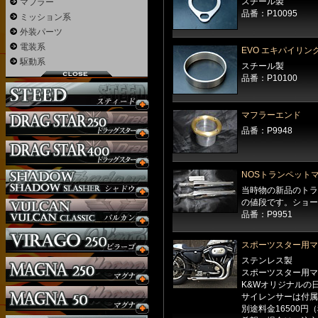
スチール製
マフラー
品番：P10095
ミッション系
外装パーツ
電装系
EVO エキパイリン
駆動系
スチール製
品番：P10100
マフラーエンド
品番：P9948
NOSトランペット
当時物の新品のトラ
の値段です。ショー
品番：P9951
スポーツスター用マ
ステンレス製
スポーツスター用マ
K&Wオリジナルの
サイレンサーは付属
別途料金16500