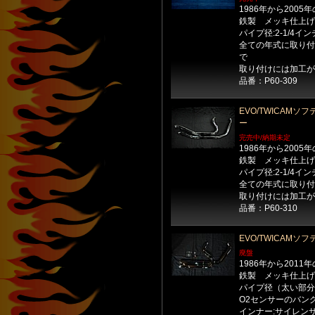
1986年から200
鉄製 メッキ仕上げ
パイプ径:2-1/4イン
全ての年式に取り付
で
取り付けには加工が
品番：P60-309
EVO/TWICAMソフテイ
ー
完売中/納期未定
1986年から200
鉄製 メッキ仕上げ
パイプ径:2-1/4イン
全ての年式に取り付
取り付けには加工が
品番：P60-310
EVO/TWICAMソフ
廃盤
1986年から201
鉄製 メッキ仕上げ
パイプ径（太い部分）:
O2センサーのバン
インナー:サイレン