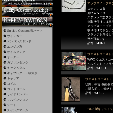
アップスイープマ
ステンレス製
外径４５ミリ
ステンレス製フラ
※取り付けには車
アップスイープマ
取り付けできない
Suicide Customs製パーツ
フランジを溶接し
ウインカー
整が可能です。
エンジンスタンド
品番：MHR1
エンジン系
オイルタンク
ウエストコースト
オーダー
WWC ウエストコ
ガソリンタンク
ヘルベントマフラ
キックペダル
品番：WCC-1
キャブレター・吸気系
キャリア
ウエストコーストチ
コイル
状態：中古 ※画像
ご購入前にご連絡お
コントロール
品番：WCC-2
サイドナンバー
サスペンション
シート
アルミ製キャストシ
スイングアーム