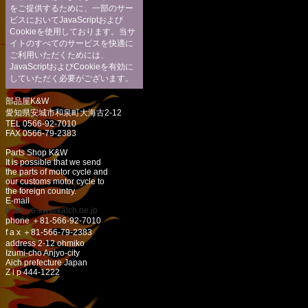
をご提供するために、一部のサー
ビスにおいてJavaScriptおよび
Cookieを使用しております。当サ
イトのすべてのサービスを快適に
ご利用いただくためには、
JavaScriptおよびCookieを有効に
していただく必要がございます。
部品屋K&W
愛知県安城市和泉町大海古2-12
TEL 0566-92-7010
FAX 0566-79-2383
Parts Shop K&W
It is possible that we send
the parts of motor cycle and
our customs motor cycle to
the foreign country.
E-mail
buhinya-kw@katch.ne.jp
phone ＋81-566-92-7010
f a x ＋81-566-79-2383
address 2-12 ohmiko
Izumi-cho Anjyo-city
Aich prefecture Japan
Z i p 444-1222