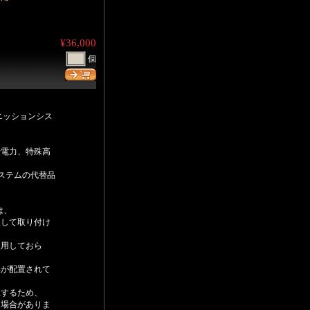
¥36,000
個
ニッションシス
費電力、特殊高
ステムの代替品
は、
入して取り付け
使用しておら
品が配置されて
上するため、
る場合がありま