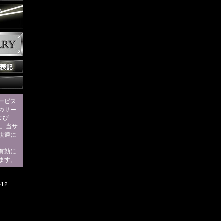
ービス
のサー
および
す。当サ
快適に
eを有効に
ます。
12