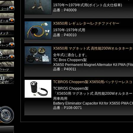
1970年〜1979年式用(ポイント点火仕様車)
品番：P40009
XS650用 レギュレター/レクチファイヤー
1970年-1979年式用
品番：P40010
XS650用 マグネット式 高性能200Wオルタネーター
全年式に適合します。
TC Bros Choppers製
XS650 Permanent Magnet Alternator Kit PMA (Fits 
品番：P40011
TCBROS Choppers製 XS650用バッテリーレス
TCBROS Choppers製
「XS650用 マグネット式 高性能200Wオルタネー
用車両用
Battery Eliminator Capacitor Kit for XS650 PMA 
品番：P108-0071