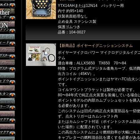
YTX14AHまたは12N14 バッテリー用
内寸 約95×140
鉄製表面処理なし
止め金具 ステンレス製
保護ゴムつき
品番：104-0027
【新商品】ボイヤーイグニッションシステム
ボイヤーマイクロパワー マイクロデジタルイグ
テム
適合車種：ALLXS650 TX650 70〜84
特徴：プログラム式デジタル進角カーブ、低消
出力コイル（45KV）。
ポイントイグニッションまたはヤマハTCI点火シ
です。
コイルマウントブラケットは製作が必要です。
80〜84年式で純正点火装置を装備している場合
ポイントモデルの内部カムブッシュセットを購
る必要があります。
このシステムは旧式の純正点火装置部品を一切
ず、点火トリガーはカムシャフト内
またはカムシャフト付近（ポイントシステム部
いた場所）に配置されています。
この高出力システムにより燃焼効率が大幅に向
キャブレターの燃料混合比を濃くする必要があ