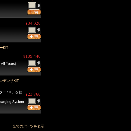
個
¥34,320
個
KIT
¥109,440
個
All Years)
コンデンサKIT
ターKIT」を使
¥23,760
個
Charging System
全てのパーツを表示