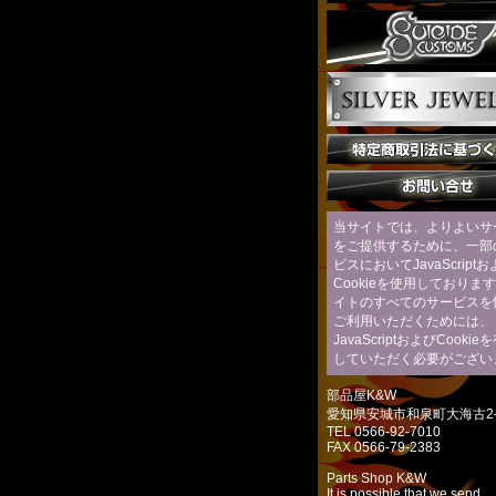
当サイトでは、よりよいサ
をご提供するために、一部
ビスにおいてJavaScript
Cookieを使用しておりま
イトのすべてのサービスを
ご利用いただくためには、
JavaScriptおよびCooki
していただく必要がござい
部品屋K&W
愛知県安城市和泉町大海古2-
TEL 0566-92-7010
FAX 0566-79-2383
Parts Shop K&W
It is possible that we send