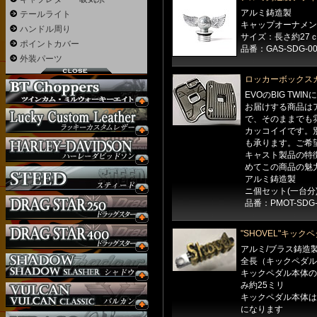
アルミ鋳造製
テールライト
キャップオーナメン
ハンドル周り
サイズ：長さ約27
ポイントカバー
品番：GAS-SDG-00
外装パーツ
ロッカーボックスカバー
EVOのBIG TWI
お届けする商品は
で、そのままでも
カッコイイです。別
も承ります。ご希
キャスト製品の特
めてこの商品の魅
アルミ鋳造製
ニ個セット(一台分
品番：PMOT-SDG-
"SHOVEL"キック
アルミ/ブラス鋳造
全長（キックペダル
キックペダル本体の
み約25ミリ
キックペダル本体は
になります