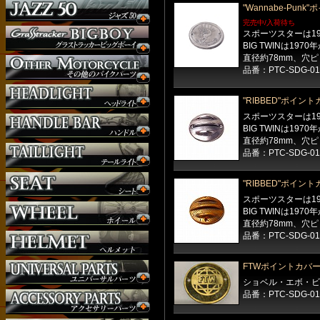
"Wannabe-Pun
完売中/入荷待ち
スポーツスターは19
ウインカー
BIG TWINは197
オーダー
直径約78mm、穴ピ
ガソリンタンク
品番：PTC-SDG-01
サイドナンバー
サスペンション
"RIBBED"ポイン
シート
スポーツスターは19
ジョッキーシフト
BIG TWINは197
ハンドルバー
直径約78mm、穴ピ
品番：PTC-SDG-01
ハンドル周り
ヘッドライト
"RIBBED"ポイン
マフラー
スポーツスターは19
外装パーツ
BIG TWINは197
直径約78mm、穴ピ
品番：PTC-SDG-01
FTWポイントカバ
ショベル・エボ・ビ
品番：PTC-SDG-01