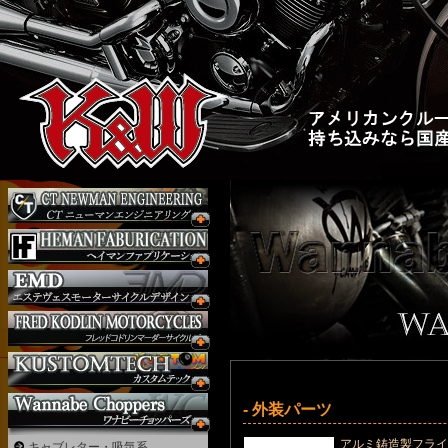
- 外装パーツ
アルミ鋳造製フラ
キャブレター・吸気系