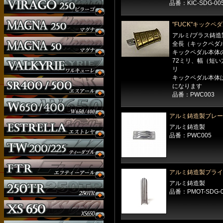
品番：KIC-SDG-00
"FUCK"キックペ
アルミ/ブラス鋳造
全長（キックペダ
キックペダル本体
72ミリ、幅（短い
リ
キックペダル本体
になります
品番：PWC003
アルミ鋳造製ブレーキ
アルミ鋳造製
品番：PWC005
アルミ鋳造製プライ
アルミ鋳造製
品番：PMOT-SDG-0