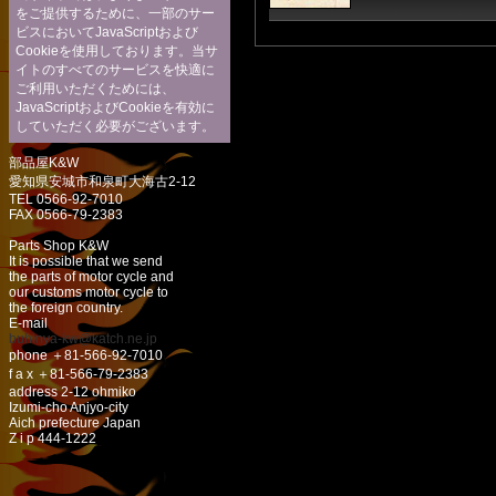
をご提供するために、一部のサー
ビスにおいてJavaScriptおよび
Cookieを使用しております。当サ
イトのすべてのサービスを快適に
ご利用いただくためには、
JavaScriptおよびCookieを有効に
していただく必要がございます。
部品屋K&W
愛知県安城市和泉町大海古2-12
TEL 0566-92-7010
FAX 0566-79-2383
Parts Shop K&W
It is possible that we send
the parts of motor cycle and
our customs motor cycle to
the foreign country.
E-mail
buhinya-kw@katch.ne.jp
phone ＋81-566-92-7010
f a x ＋81-566-79-2383
address 2-12 ohmiko
Izumi-cho Anjyo-city
Aich prefecture Japan
Z i p 444-1222