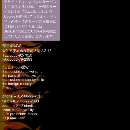
当サイトでは、よりよいサービス
をご提供するために、一部のサー
ビスにおいてJavaScriptおよび
Cookieを使用しております。当サ
イトのすべてのサービスを快適に
ご利用いただくためには、
JavaScriptおよびCookieを有効に
していただく必要がございます。
部品屋K&W
愛知県安城市和泉町大海古2-12
TEL 0566-92-7010
FAX 0566-79-2383
Parts Shop K&W
It is possible that we send
the parts of motor cycle and
our customs motor cycle to
the foreign country.
E-mail
buhinya-kw@katch.ne.jp
phone ＋81-566-92-7010
f a x ＋81-566-79-2383
address 2-12 ohmiko
Izumi-cho Anjyo-city
Aich prefecture Japan
Z i p 444-1222