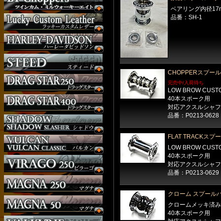
ベアリング内径17
品番：SH-1
CHOPPERスプー
完売中/入荷待ち
LOW BROW CUS
40本スポーク用
対応アクスルシャフト
品番：P0213-0628
FLAT TRACKスプ
LOW BROW CUS
40本スポーク用
対応アクスルシャフト
品番：P0213-0629
クローム スプール
クロームメッキ済み
40本スポーク用