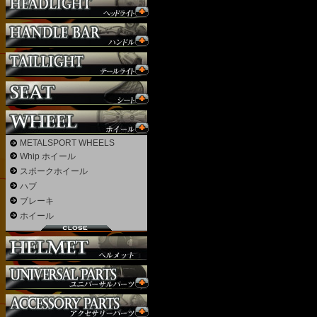
サスペンション
シート
ジョッキーシフト
ハンドルバー
ハンドル周り
ヘッドライト
マフラー
外装パーツ
METALSPORT WHEELS
Whip ホイール
スポークホイール
ハブ
ブレーキ
ホイール