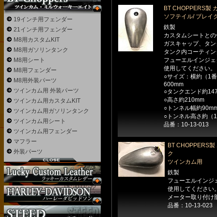
BT CHOPPERS
ソフテイル/ ブレイ
19インチ用フェンダー
鉄製
21インチ用フェンダー
カスタムシートとの
M8用カスタムKIT
ガスキャップ、タン
M8用ガソリンタンク
タンク内コーティン
M8用シート
フューエルインジェ
使用してください。
M8用フェンダー
○サイズ：横約（1番
M8用外装パーツ
600mm
ツインカム用 外装パーツ
○タンクエンド約14
○高さ約210mm
ツインカム用カスタムKIT
○トンネル幅約90m
ツインカム用ガソリンタンク
○トンネル高さ約（1
ツインカム用シート
品番：10-13-013
ツインカム用フェンダー
マフラー
BT CHOPPER
外装パーツ
ク
ツインカム用
鉄製
フューエルインジ
使用してください
メーター取り付け部
品番：10-13-023