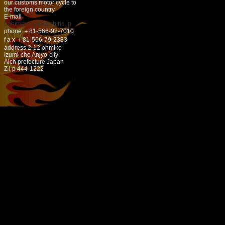
our customs motor cycle to
the foreign country.
E-mail
buhinya-kw@katch.ne.jp
phone ＋81-566-92-7010
f a x ＋81-566-79-2383
address 2-12 ohmiko
Izumi-cho Anjyo-city
Aich prefecture Japan
Z i p 444-1222