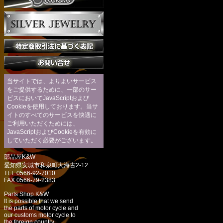
当サイトでは、よりよいサービス
をご提供するために、一部のサー
ビスにおいてJavaScriptおよび
Cookieを使用しております。当サ
イトのすべてのサービスを快適に
ご利用いただくためには、
JavaScriptおよびCookieを有効に
していただく必要がございます。
部品屋K&W
愛知県安城市和泉町大海古2-12
TEL 0566-92-7010
FAX 0566-79-2383
Parts Shop K&W
It is possible that we send
the parts of motor cycle and
our customs motor cycle to
the foreign country.