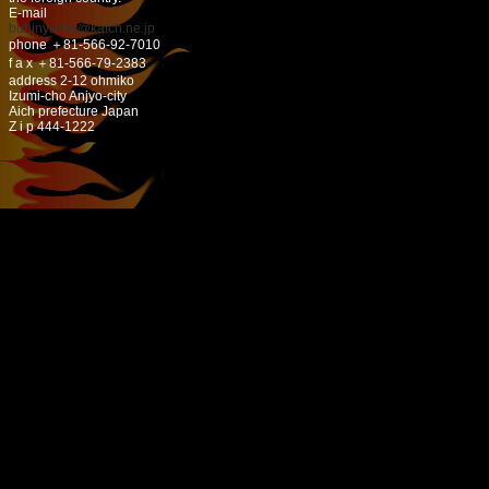
E-mail
buhinya-kw@katch.ne.jp
phone ＋81-566-92-7010
f a x ＋81-566-79-2383
address 2-12 ohmiko
Izumi-cho Anjyo-city
Aich prefecture Japan
Z i p 444-1222