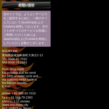
当サイトでは、よりよいサービス
をご提供するために、一部のサー
ビスにおいてJavaScriptおよび
Cookieを使用しております。当サ
イトのすべてのサービスを快適に
ご利用いただくためには、
JavaScriptおよびCookieを有効に
していただく必要がございます。
部品屋K&W
愛知県安城市和泉町大海古2-12
TEL 0566-92-7010
FAX 0566-79-2383
Parts Shop K&W
It is possible that we send
the parts of motor cycle and
our customs motor cycle to
the foreign country.
E-mail
buhinya-kw@katch.ne.jp
phone ＋81-566-92-7010
f a x ＋81-566-79-2383
address 2-12 ohmiko
Izumi-cho Anjyo-city
Aich prefecture Japan