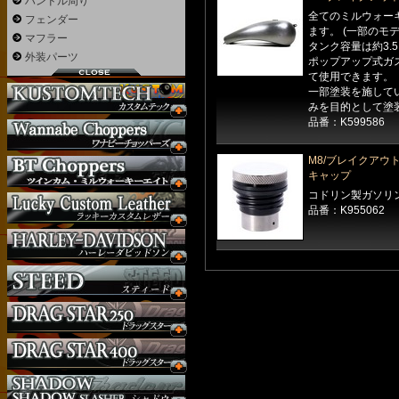
ハンドル周り
全てのミルウォー
フェンダー
ます。 (一部のモ
マフラー
タンク容量は約3.5 
外装パーツ
ポップアップ式ガ
て使用できます。
一部塗装を施して
みを目的として塗
品番：K599586
M8/ブレイクアウ
キャップ
コドリン製ガソリ
品番：K955062