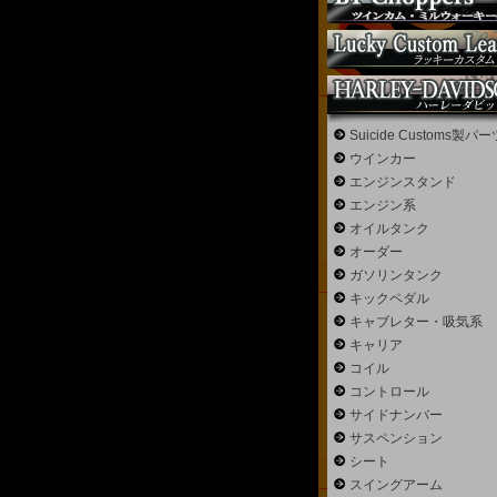
Suicide Customs製パー
ウインカー
エンジンスタンド
エンジン系
オイルタンク
オーダー
ガソリンタンク
キックペダル
キャブレター・吸気系
キャリア
コイル
コントロール
サイドナンバー
サスペンション
シート
スイングアーム