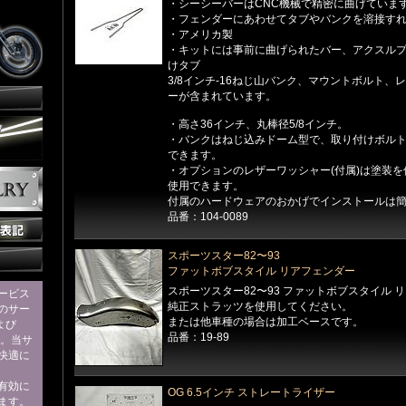
・シーシーバーはCNC機械で精密に曲げていま
・フェンダーにあわせてタブやバンクを溶接すれ
・アメリカ製
・キットには事前に曲げられたバー、アクスル
けタブ
3/8インチ-16ねじ山バンク、マウントボルト、
ーが含まれています。
・高さ36インチ、丸棒径5/8インチ。
・バンクはねじ込みドーム型で、取り付けボル
できます。
・オプションのレザーワッシャー(付属)は塗装
使用できます。
付属のハードウェアのおかげでインストールは
品番：104-0089
スポーツスター82〜93
ファットボブスタイル リアフェンダー
スポーツスター82〜93 ファットボブスタイル 
ービス
純正ストラッツを使用してください。
のサー
または他車種の場合は加工ベースです。
および
品番：19-89
す。当サ
快適に
eを有効に
OG 6.5インチ ストレートライザー
ます。