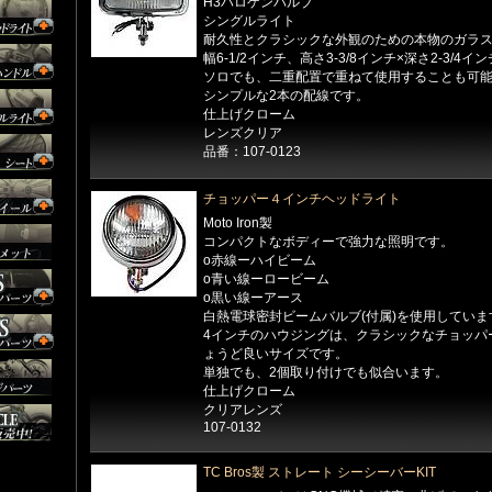
H3ハロゲンバルブ
シングルライト
耐久性とクラシックな外観のための本物のガラ
幅6-1/2インチ、高さ3-3/8インチ×深さ2-3/4イ
ソロでも、二重配置で重ねて使用することも可
シンプルな2本の配線です。
仕上げクローム
レンズクリア
品番：107-0123
チョッパー４インチヘッドライト
Moto Iron製
コンパクトなボディーで強力な照明です。
o赤線ーハイビーム
o青い線ーロービーム
o黒い線ーアース
白熱電球密封ビームバルブ(付属)を使用していま
4インチのハウジングは、クラシックなチョッパ
ょうど良いサイズです。
単独でも、2個取り付けでも似合います。
仕上げクローム
クリアレンズ
107-0132
TC Bros製 ストレート シーシーバーKIT