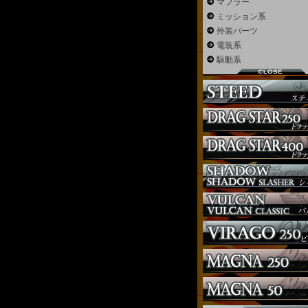
マフラー
ミッション系
外装パーツ
電装系
駆動系