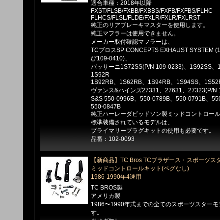
適合車種：2018年以降
FXST/FLSB/FXBB/FXBBS/FXFB/FXFBS/FLHC
FLHCS/FLSL/FLDE/FXLR/FXLR/FXLRST
純正のリアブレーキマスターを使用します。
純正マフラーは使用できません。
メーカー取付確認マフラーは、
TCブロスSP CONCEPTS EXHAUST SYSTEM (
び109-0410)、
バッサーニ1S72SS(P/N 109-0233)、1S92SS、
1S92R
1S92RB、1S62RB、1S94RB、1S94SS、1S52
ヴァンス&ハインズ27331、27631、27323(P/N 10
S&S 550-0996B、550-0789B、550-0791B、55
550-0847B
純正ハーレーダビッドソン製ミッドコントロー
標準装備されているモデルは、
プライマリープラグキットの使用も必要です。
品番：102-0093
【新商品】TC Bros TCブラザース・スポーツス
ミッドコントロールキット(ペグなし)
1986-1990年4速用
TC BROS製
アメリカ製
1986〜1990年式までの全てのスポーツスター
す。