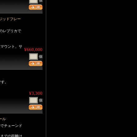
個
ジッドフレー
ムのレプリカで
ンマウント、サ
¥660,000
個
です。
¥3,300
個
ール
ルでチェーンド
側までの距離は