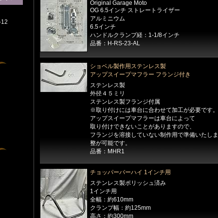
Original Garage Moto
OG 6.5インチ ストレートライザー
アルミニウム
12
6.5インチ
ハンドルクランプ経：1-1/8インチ
品番：H-RS-23-AL
ショベル製作用ステンレス製
アップスイープマフラー フランジ付き
ステンレス製
外径４５ミリ
ステンレス製フランジ付属
※取り付けには車台に合わせて加工が必要です
アップスイープマフラーは車台によって
取り付けできないことがありますので、
フランジを溶接していない制作用で準備いたし
整が可能です。
品番：MHR1
チョッパーバーハイ 1インチ用
ステンレス製ポリッシュ済み
1インチ用
全幅：約610mm
クランプ幅：約125mm
高さ：約300mm