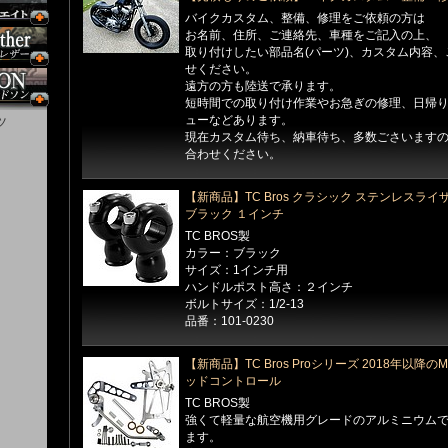
バイクカスタム、整備、修理をご依頼の方は
お名前、住所、ご連絡先、車種をご記入の上、
取り付けしたい部品名(パーツ)、カスタム内容
せください。
遠方の方も陸送で承ります。
短時間での取り付け作業やお急ぎの修理、日帰
ューなどあります。
ツ
現在カスタム待ち、納車待ち、多数ごさいます
合わせください。
【新商品】TC Bros クラシック ステンレスライ
ブラック １インチ
TC BROS製
カラー：ブラック
サイズ：1インチ用
ハンドルポスト高さ：２インチ
ボルトサイズ：1/2-13
品番：101-0230
【新商品】TC Bros Proシリーズ 2018年以降のM8 
ッドコントロール
TC BROS製
強くて軽量な航空機用グレードのアルミニウム
ます。