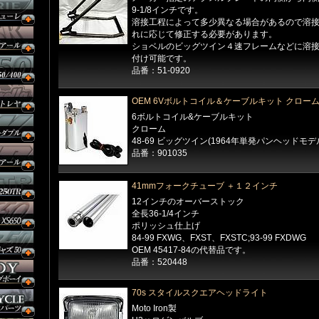
9-1/8インチです。
溶接工程によって多少異なる場合があるので溶
れに応じて修正する必要があります。
ショベルのビッグツイン４速フレームなどに溶
付け可能です。
品番：51-0920
OEM 6Vボルトコイル＆ケーブルキット クロー
6ボルトコイル&ケーブルキット
クローム
48-69 ビッグツイン(1964年単発パンヘッドモデ
品番：901035
41mmフォークチューブ ＋１２インチ
12インチのオーバーストック
全長36-1/4インチ
ポリッシュ仕上げ
84-99 FXWG、FXST、FXSTC;93-99 FXDWG
OEM 45417-84の代替品です。
品番：520448
70s スタイルスクエアヘッドライト
Moto Iron製