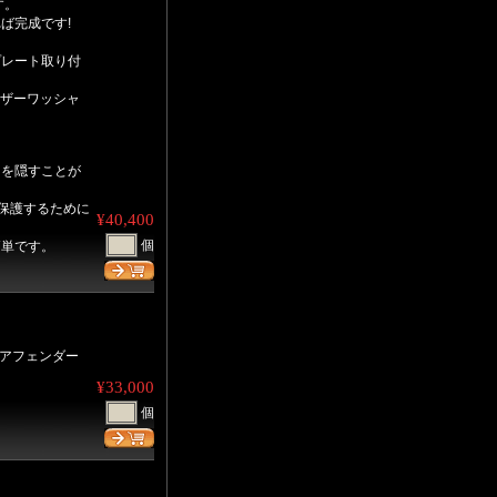
す。
ば完成です!
プレート取り付
レザーワッシャ
トを隠すことが
を保護するために
¥40,400
個
簡単です。
リアフェンダー
¥33,000
個