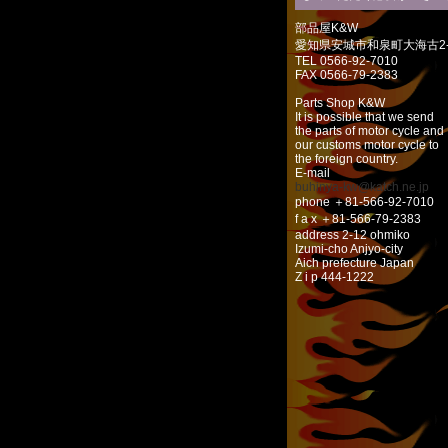
部品屋K&W
愛知県安城市和泉町大海古2-
TEL 0566-92-7010
FAX 0566-79-2383
Parts Shop K&W
It is possible that we send
the parts of motor cycle and
our customs motor cycle to
the foreign country.
E-mail
buhinya-kw@katch.ne.jp
phone ＋81-566-92-7010
f a x ＋81-566-79-2383
address 2-12 ohmiko
Izumi-cho Anjyo-city
Aich prefecture Japan
Z i p 444-1222