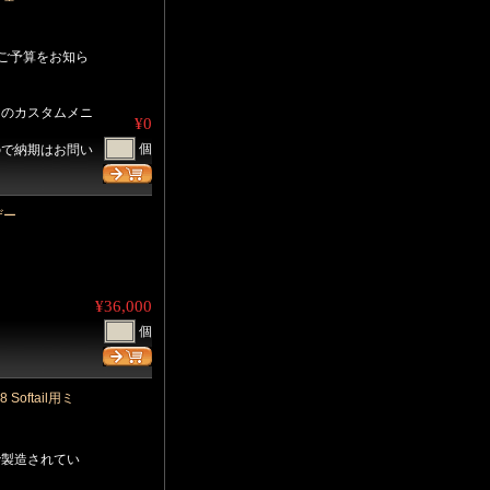
、ご予算をお知ら
りのカスタムメニ
¥0
個
ので納期はお問い
ザー
¥36,000
個
Softail用ミ
で製造されてい