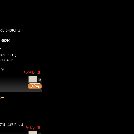
109-0409およ
1S62R、
R
9-0391)
0-0846B、
ルが
¥298,000
個
ター
モデルに適合しま
¥67,080